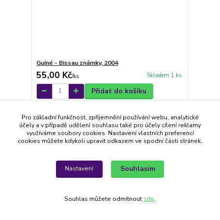
Guiné - Bissau známky, 2004
55,00 Kč
Skladem 1 ks
/
ks
Přidat do košíku
Pro základní funkčnost, zpříjemnění používání webu, analytické
Novinka
účely a v případě udělení souhlasu také pro účely cílení reklamy
využíváme soubory cookies. Nastavení vlastních preferencí
cookies můžete kdykoli upravit odkazem ve spodní části stránek.
Souhlasím
Nastavení
Souhlas můžete odmítnout
zde
.