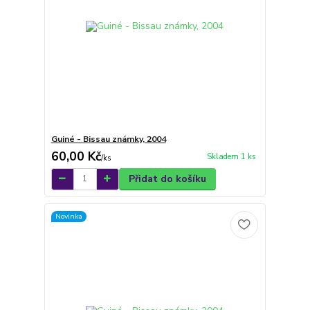
Guiné - Bissau známky, 2004
60,00 Kč
Skladem 1 ks
/
ks
Přidat do košíku
Novinka