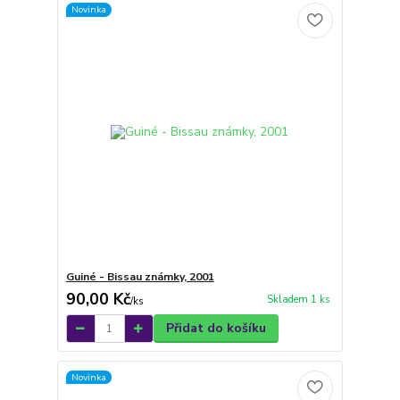
Novinka
Guiné - Bissau známky, 2001
90,00 Kč
Skladem 1 ks
/
ks
Přidat do košíku
Novinka