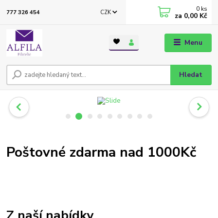
0
ks
CZK
777 326 454
za
0,00 Kč
Menu
Hledat
Poštovné zdarma nad 1000Kč
Z naší nabídky