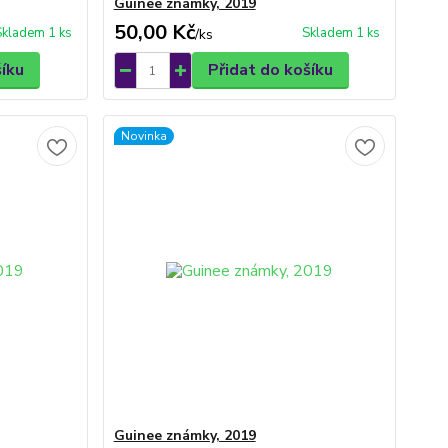
Guinee známky, 2019
50,00 Kč
Skladem 1 ks
Skladem 1 ks
/
ks
šíku
Přidat do košíku
Novinka
Guinee známky, 2019