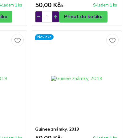
50,00 Kč
Skladem 1 ks
Skladem 1 ks
/
ks
šíku
Přidat do košíku
Novinka
Guinee známky, 2019