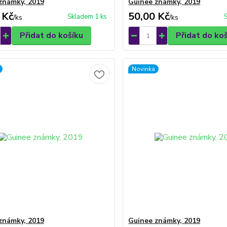
známky, 2019
Guinee známky, 2019
 Kč
50,00 Kč
Skladem 1 ks
/
ks
/
ks
Přidat do košíku
Přidat do ko
Novinka
známky, 2019
Guinee známky, 2019