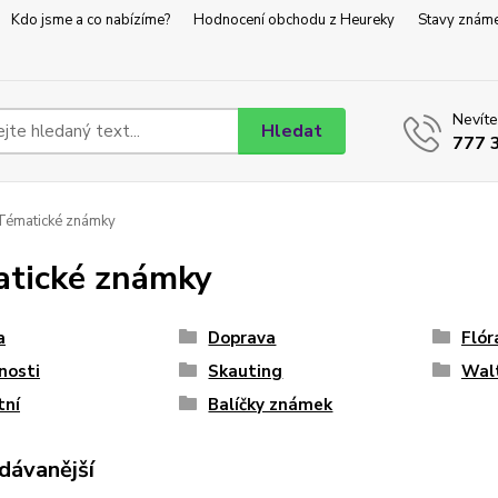
Kdo jsme a co nabízíme?
Hodnocení obchodu z Heureky
Stavy znám
Nevíte
Hledat
777 
ématické známky
tické známky
a
Doprava
Flór
nosti
Skauting
Wal
tní
Balíčky známek
dávanější