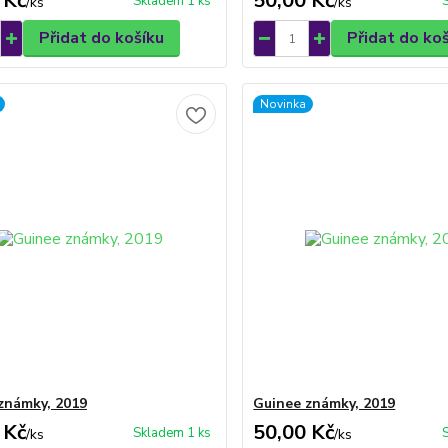
 Kč
50,00 Kč
Skladem 1 ks
/
ks
/
ks
Přidat do košíku
Přidat do ko
Novinka
známky, 2019
Guinee známky, 2019
 Kč
50,00 Kč
Skladem 1 ks
/
ks
/
ks