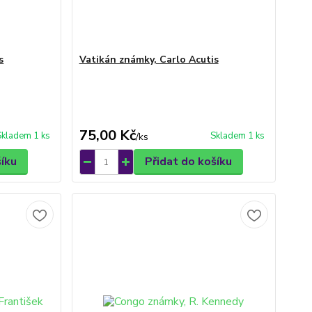
s
Vatikán známky, Carlo Acutis
75,00 Kč
Skladem 1 ks
Skladem 1 ks
/
ks
šíku
Přidat do košíku