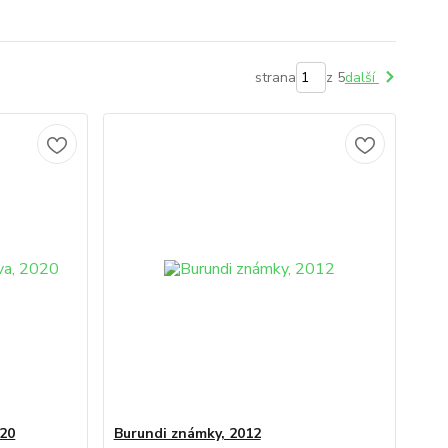
strana
z 5
další
020
Burundi známky, 2012