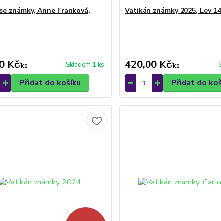
se známky, Anne Franková,
Vatikán známky 2025, Lev 1
0 Kč
420,00 Kč
Skladem 1 ks
/
ks
/
ks
Přidat do košíku
Přidat do ko