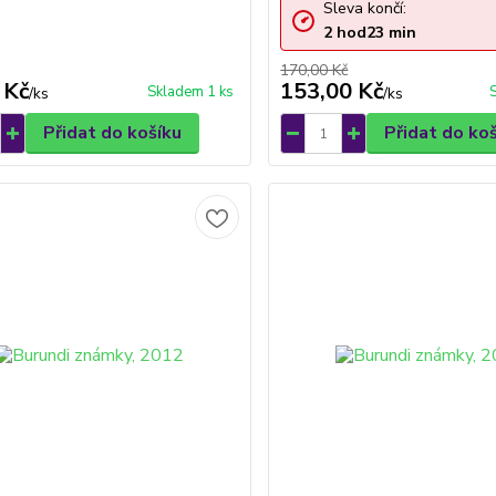
Sleva končí:
2
hod
23
min
170,00 Kč
 Kč
153,00 Kč
Skladem 1 ks
/
ks
/
ks
Přidat do košíku
Přidat do ko