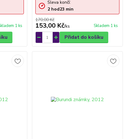
Sleva končí:
2
hod
23
min
170,00 Kč
153,00 Kč
Skladem 1 ks
Skladem 1 ks
/
ks
šíku
Přidat do košíku