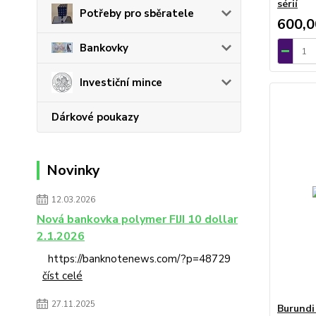
sérií
Potřeby pro sběratele
600,0
Bankovky
Investiční mince
Dárkové poukazy
Novinky
12.03.2026
Nová bankovka polymer FIJI 10 dollar
2.1.2026
https://banknotenews.com/?p=48729
číst celé
27.11.2025
Burundi