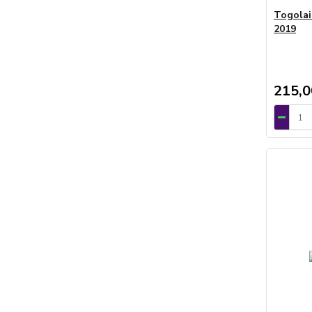
Togolai
2019
215,0