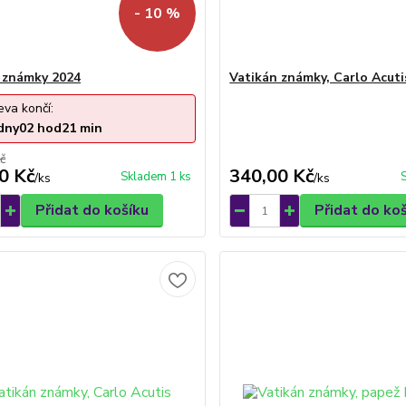
- 10 %
 známky 2024
Vatikán známky, Carlo Acuti
eva končí:
dny
02
hod
21
min
č
0 Kč
340,00 Kč
Skladem 1 ks
/
ks
/
ks
Přidat do košíku
Přidat do ko