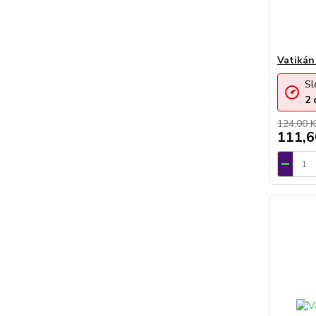
Vatikán
Sl
2
124,00 K
111,6