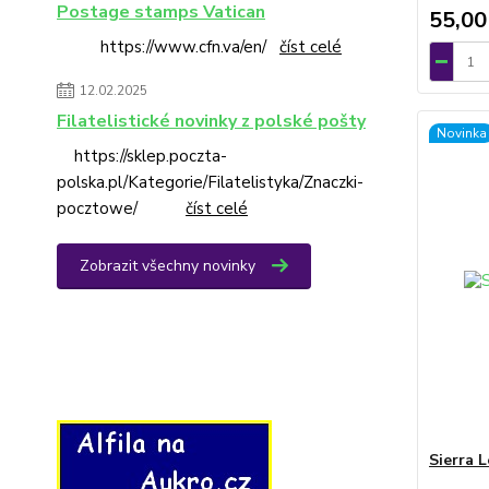
Postage stamps Vatican
55,00
https://www.cfn.va/en/
číst celé
12.02.2025
Filatelistické novinky z polské pošty
Novinka
https://sklep.poczta-
polska.pl/Kategorie/Filatelistyka/Znaczki-
pocztowe/
číst celé
Zobrazit všechny novinky
Sierra 