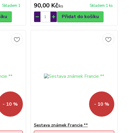
90,00 Kč
Skladem 1
Skladem 1 ks
/
ks
šíku
Přidat do košíku
- 10 %
- 10 %
Sestava známek Francie **