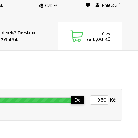
ek
Přihlášení
CZK
 si rady? Zavolejte.
0
ks
za
0,00 Kč
326 454
Do
Kč