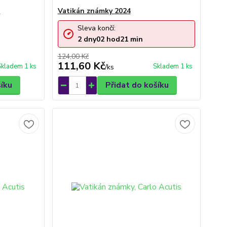
4
Vatikán známky 2024
Sleva končí:
2
dny
02
hod
21
min
124,00 Kč
111,60 Kč
Skladem 1 ks
Skladem 1 ks
/
ks
šíku
Přidat do košíku