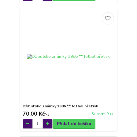
Džibutsko známky 1986 ** fotbal přetisk
70,00 Kč
Skladem 9 ks
/
ks
Přidat do košíku