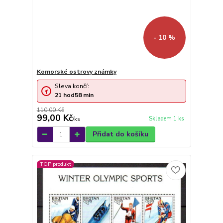
- 10 %
Komorské ostrovy známky
Sleva končí:
21
hod
58
min
110,00 Kč
99,00 Kč
Skladem 1 ks
/
ks
Přidat do košíku
TOP produkt