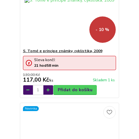
- 10 %
S. Tomé e principe známky, cyklistika, 2009
Sleva končí:
21
hod
58
min
130,00 Kč
117,00 Kč
Skladem 1 ks
/
ks
Přidat do košíku
Novinka