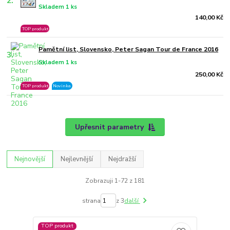
2.
Skladem 1 ks
140,00 Kč
TOP produkt
Pamětní list, Slovensko, Peter Sagan Tour de France 2016
3.
Skladem 1 ks
250,00 Kč
TOP produkt
Novinka
Upřesnit parametry
Nejnovější
Nejlevnější
Nejdražší
Zobrazuji 1-72 z 181
strana
z 3
další
TOP produkt