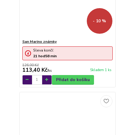
- 10 %
San Marino známky
Sleva končí:
21
hod
58
min
126,00 Kč
113,40 Kč
Skladem 1 ks
/
ks
Přidat do košíku