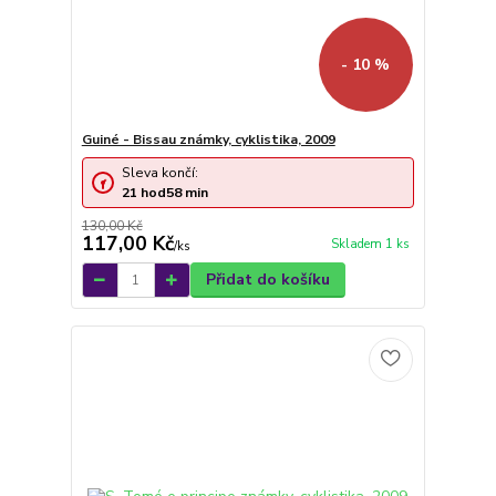
- 10 %
Guiné - Bissau známky, cyklistika, 2009
Sleva končí:
21
hod
58
min
130,00 Kč
117,00 Kč
Skladem 1 ks
/
ks
Přidat do košíku