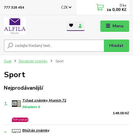
0
ks
CZK
777 326 454
za
0,00 Kč
Menu
Hledat
Úvod
Tématické známky
Sport
Sport
Nejprodávanější
Tchad známky, Munich 72
1.
Skladem 4
149,00 Kč
TOP produkt
Bhútán známky