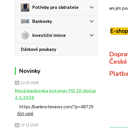
Potřeby pro sběratele
ani jim p
Bankovky
E-shop
Investiční mince
Dárkové poukazy
Dopra
České
Novinky
Platba
12.03.2026
Nová bankovka polymer FIJI 10 dollar
2.1.2026
https://banknotenews.com/?p=48729
číst celé
27.11.2025