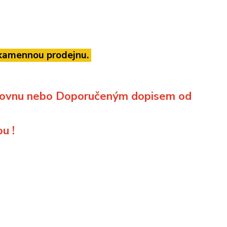
á kamennou prodejnu.
lkovnu nebo Doporučeným dopisem od
u !