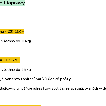
b Dopravy
na - CZ: 130,-
ro všechno do 10kg)
a - CZ: 79,-
ro všechno do 15 kg )
jší varianta zasílání balíků České pošty
Balíkovny umožňuje adresátovi zvolit si ze specializovaných výde