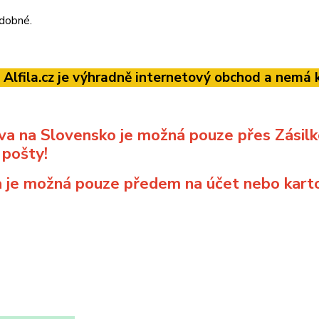
odobné.
 Alfila.cz je výhradně internetový obchod a nem
va na Slovensko je možná pouze přes Zási
 pošty!
 je možná pouze předem na účet nebo karto