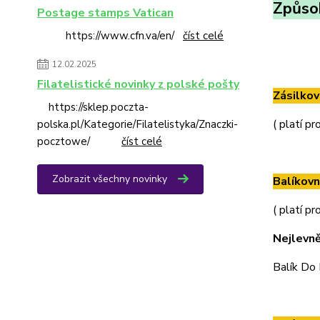
Způso
Postage stamps Vatican
https://www.cfn.va/en/
číst celé
12.02.2025
Filatelistické novinky z polské pošty
Zásilkov
https://sklep.poczta-
( platí p
polska.pl/Kategorie/Filatelistyka/Znaczki-
pocztowe/
číst celé
Zobrazit všechny novinky
Balíkovn
( platí p
Nejlevně
Balík Do 