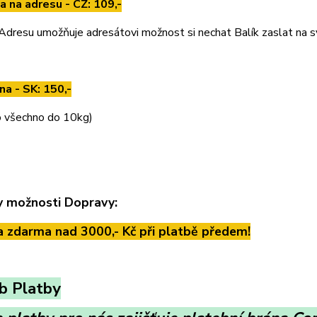
a na adresu - CZ: 109,-
Adresu umožňuje adresátovi možnost si nechat Balík zaslat na sv
na - SK: 150,-
ro všechno do 10kg)
 možnosti Dopravy:
 zdarma nad 3000,- Kč při platbě předem!
b Platby