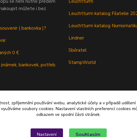
opu se není nutné předem
Leuchtturm
 nakoupit můžete i bez
Leuchtturm katalog Filatelie 20
Leuchtturm katalog Numismatik
 souvenir ( bankovka )?
Lindner
nir
Sběratel
aných 0 €
StampWorld
 známek, bankovek, potřeb.
čnost, zpříjemnění používání webu, analytické účely a v případě udělení
y využíváme soubory cookies. Nastavení vlastních preferencí cookies mů
odkazem ve spodní části stránek.
Souhlasím
Nastavení