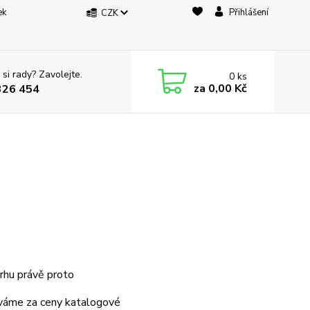
ek
Přihlášení
CZK
 si rady? Zavolejte.
0
ks
za
0,00 Kč
326 454
rhu právě proto
áváme za ceny katalogové