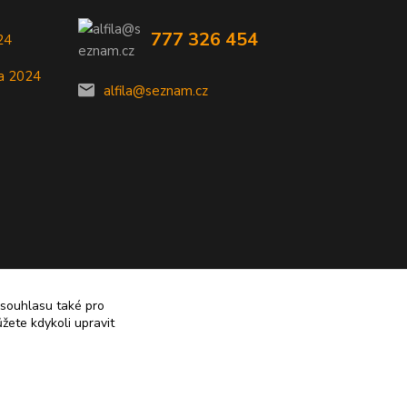
777 326 454
24
a 2024
alfila@seznam.cz
 souhlasu také pro
žete kdykoli upravit