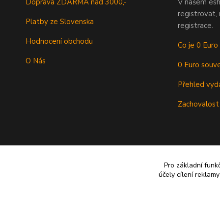
Doprava ZDARMA nad 3000,-
V našem esh
registrovat,
Platby ze Slovenska
registrace.
Hodnocení obchodu
Co je 0 Euro
O Nás
0 Euro souve
Přehled vyd
Zachovalost
Pro základní funk
účely cílení reklam