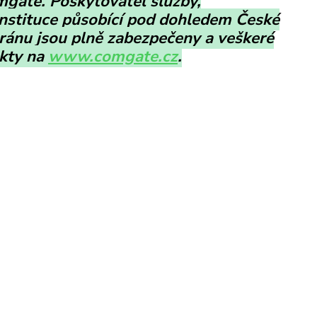
omgate. Poskytovatel služby,
instituce působící pod dohledem České
bránu jsou plně zabezpečeny a veškeré
akty na
www.comgate.cz
.