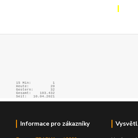
15 Min:
1
Heute:
20
Gestern:
32
Gesamt:
103.432
Seit:
10.04.2021
Informace pro zákazníky
Vysvětl