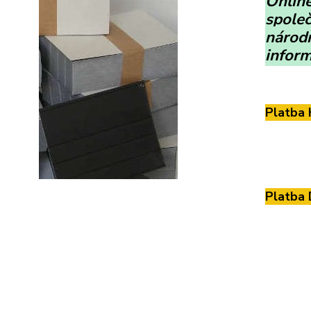
Online
společ
národn
inform
Platba 
Platba 