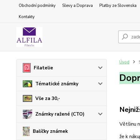
Obchodní podmínky
Slevy a Doprava
Platby ze Slovenska
Kontakty
Úvod
S
Filatelie
Dopr
Tématické známky
Vše za 30,-
Nejniž
Známky ražené (CTO)
Většinu 
Balíčky známek
že k náku