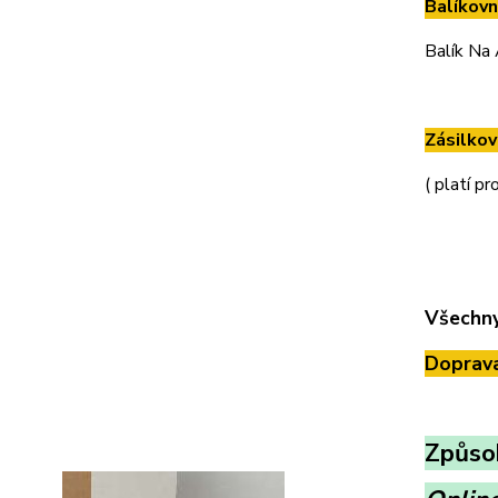
Balíkovn
Balík Na 
Zásilkov
( platí p
Všechny
Doprava
Způso