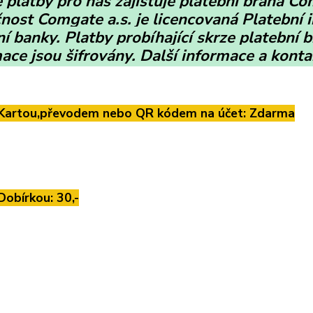
 platby pro nás zajišťuje platební brána C
nost Comgate a.s. je licencovaná Platební 
í banky. Platby probíhající skrze platební 
ace jsou šifrovány. Další informace a kont
Kartou,převodem nebo QR kódem na účet: Zdarma
Dobírkou: 30,-