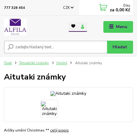
0
ks
CZK
777 326 454
za
0,00 Kč
Menu
Hledat
Úvod
Tématické známky
Umění
Aitutaki známky
Aitutaki známky
Aršíky umění Christmas **
celý popis