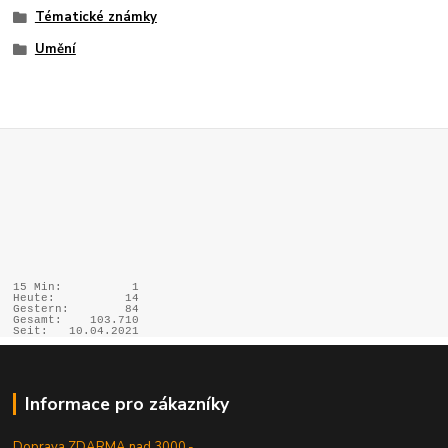
Tématické známky
Umění
15 Min:
1
Heute:
14
Gestern:
84
Gesamt:
103.710
Seit:
10.04.2021
Informace pro zákazníky
Doprava ZDARMA nad 3000,-