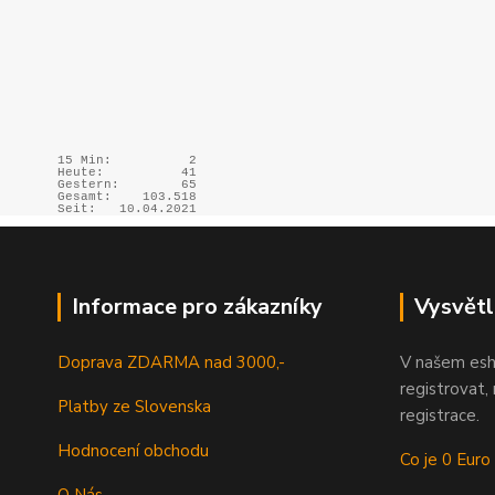
15 Min:
2
Heute:
41
Gestern:
65
Gesamt:
103.518
Seit:
10.04.2021
Informace pro zákazníky
Vysvětl
Doprava ZDARMA nad 3000,-
V našem esh
registrovat,
Platby ze Slovenska
registrace.
Hodnocení obchodu
Co je 0 Euro
O Nás