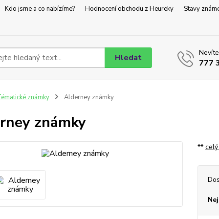
Kdo jsme a co nabízíme?
Hodnocení obchodu z Heureky
Stavy znám
Nevíte
Hledat
777 
ématické známky
Alderney známky
rney známky
**
celý
Dos
Nej