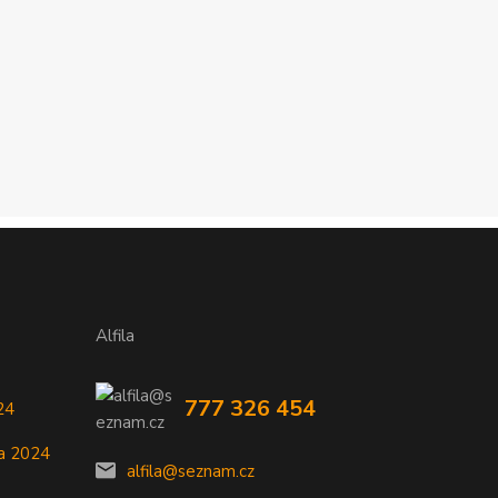
Alfila
777 326 454
24
a 2024
alfila@seznam.cz