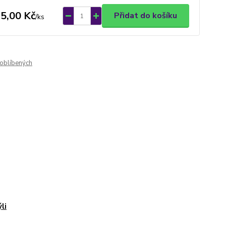
5,00 Kč
Přidat do košíku
/
ks
oblíbených
li