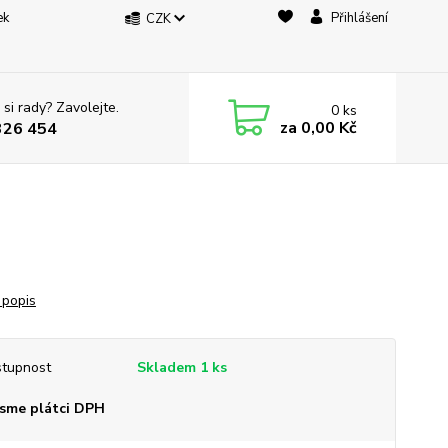
ek
Přihlášení
CZK
 si rady? Zavolejte.
0
ks
za
0,00 Kč
326 454
 popis
tupnost
Skladem 1 ks
sme plátci DPH