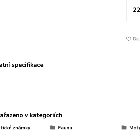
22
Do 
tní specifikace
zařazeno v kategoriích
tické známky
Fauna
Motý