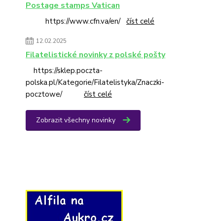
Postage stamps Vatican
https://www.cfn.va/en/
číst celé
12.02.2025
Filatelistické novinky z polské pošty
https://sklep.poczta-
polska.pl/Kategorie/Filatelistyka/Znaczki-
pocztowe/
číst celé
Zobrazit všechny novinky