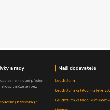
ivky a rady
Naši dodavatelé
opu se není nutné předem
Leuchtturm
 nakoupit můžete i bez
Leuchtturm katalog Filatelie 20
Leuchtturm katalog Numismatik
 souvenir ( bankovka )?
Lindner