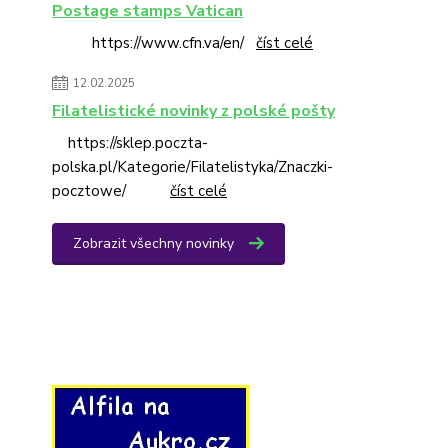
Postage stamps Vatican
https://www.cfn.va/en/
číst celé
12.02.2025
Filatelistické novinky z polské pošty
https://sklep.poczta-
polska.pl/Kategorie/Filatelistyka/Znaczki-
pocztowe/
číst celé
Zobrazit všechny novinky