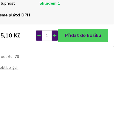
tupnost
Skladem 1
sme plátci DPH
5,10 Kč
Přidat do košíku
roduktu:
79
oblíbených