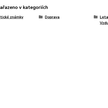
zařazeno v kategoriích
tické známky
Doprava
Leta
Vzd