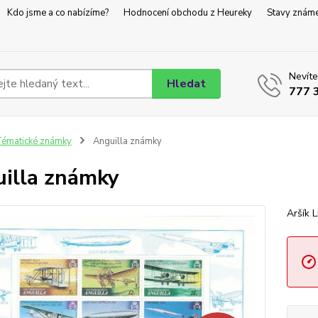
Kdo jsme a co nabízíme?
Hodnocení obchodu z Heureky
Stavy znám
Nevíte
Hledat
777 
ématické známky
Anguilla známky
illa známky
Aršík 