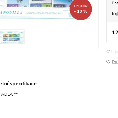
Dos
139,00 Kč
- 10 %
Nej
12
Číslo p
Do 
tní specifikace
ETADLA **