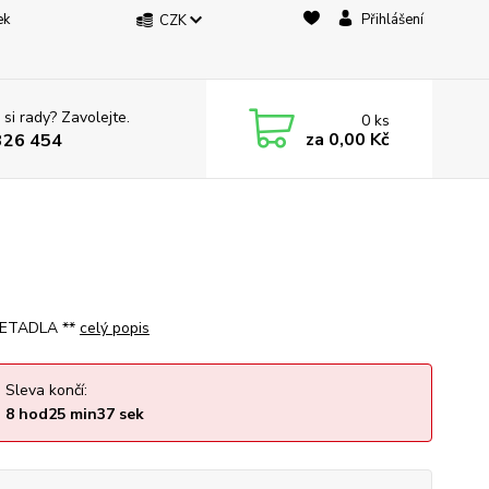
ek
Přihlášení
CZK
 si rady? Zavolejte.
0
ks
za
0,00 Kč
326 454
LETADLA **
celý popis
Sleva končí:
8
hod
25
min
36
sek