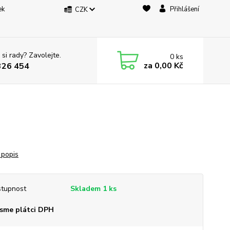
ek
Přihlášení
CZK
 si rady? Zavolejte.
0
ks
za
0,00 Kč
326 454
 popis
tupnost
Skladem 1 ks
sme plátci DPH