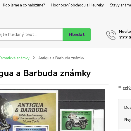
Kdo jsme a co nabízíme?
Hodnocení obchodu z Heureky
Stavy znám
Nevíte
Hledat
777 
ématické známky
Antigua a Barbuda známky
gua a Barbuda známky
**
celý
Dos
Nej