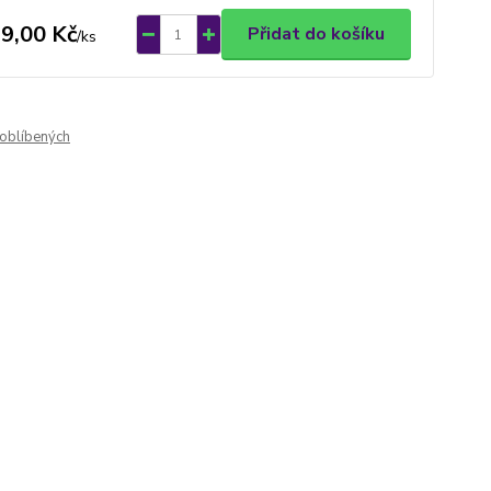
9,00 Kč
Přidat do košíku
/
ks
oblíbených