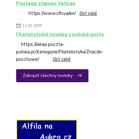
Postage stamps Vatican
https://www.cfn.va/en/
číst celé
12.02.2025
Filatelistické novinky z polské pošty
https://sklep.poczta-
polska.pl/Kategorie/Filatelistyka/Znaczki-
pocztowe/
číst celé
Zobrazit všechny novinky