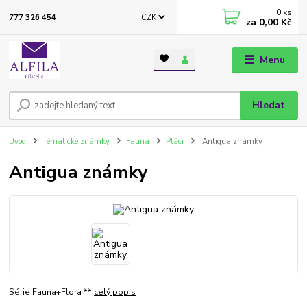
0
ks
CZK
777 326 454
za
0,00 Kč
Menu
Hledat
Úvod
Tématické známky
Fauna
Ptáci
Antigua známky
Antigua známky
Série Fauna+Flora **
celý popis