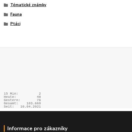
Tématické známky
Fauna
Ptáci
15 Min:
2
Heute:
48
Gestern:
76
Gesamt:
103.660
Seit:
10.04.2021
Informace pro zákazníky