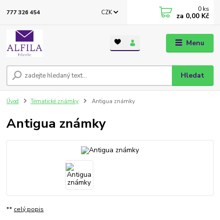
0
ks
CZK
777 326 454
za
0,00 Kč
Menu
Hledat
Úvod
Tématické známky
Antigua známky
Antigua známky
**
celý popis