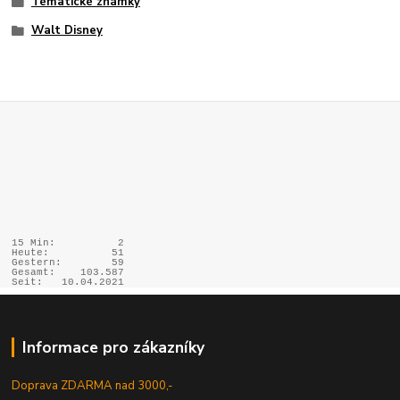
Tématické známky
Walt Disney
15 Min:
2
Heute:
51
Gestern:
59
Gesamt:
103.587
Seit:
10.04.2021
Informace pro zákazníky
Doprava ZDARMA nad 3000,-