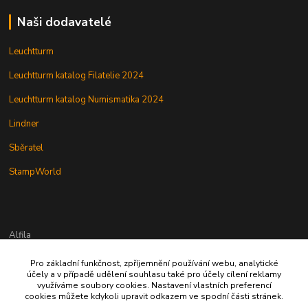
Naši dodavatelé
Leuchtturm
Leuchtturm katalog Filatelie 2024
Leuchtturm katalog Numismatika 2024
Lindner
Sběratel
StampWorld
Alfila
Pro základní funkčnost, zpříjemnění používání webu, analytické
777 326 454
účely a v případě udělení souhlasu také pro účely cílení reklamy
využíváme soubory cookies. Nastavení vlastních preferencí
cookies můžete kdykoli upravit odkazem ve spodní části stránek.