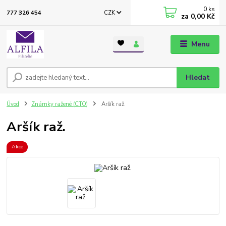
0
ks
CZK
777 326 454
za
0,00 Kč
Menu
Hledat
Úvod
Známky ražené (CTO)
Aršík raž.
Aršík raž.
Akce