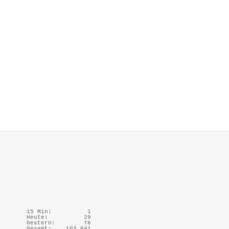
15 Min:
1
Heute:
29
Gestern:
76
Gesamt:
103.641