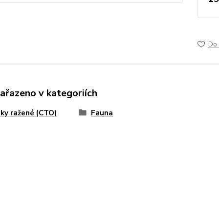
Do 
zařazeno v kategoriích
ky ražené (CTO)
Fauna