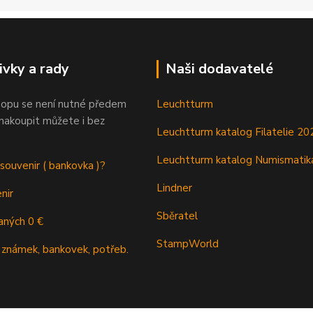
ivky a rady
Naši dodavatelé
opu se není nutné předem
Leuchtturm
 nakoupit můžete i bez
Leuchtturm katalog Filatelie 20
Leuchtturm katalog Numismatik
 souvenir ( bankovka )?
Lindner
nir
Sběratel
aných 0 €
StampWorld
 známek, bankovek, potřeb.