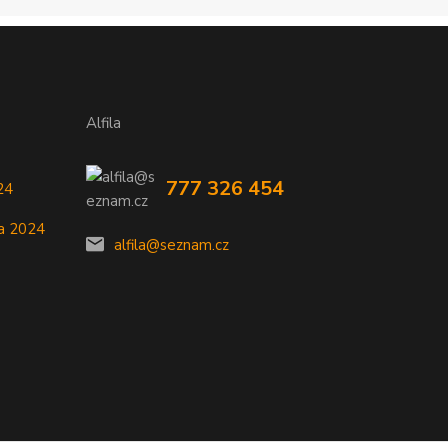
Alfila
777 326 454
24
a 2024
alfila@seznam.cz