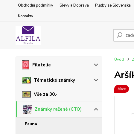
Obchodní podmínky
Slevy a Doprava
Platby ze Slovenska
Kontakty
Úvod
Z
Filatelie
Aršík
Tématické známky
Akce
Vše za 30,-
Známky ražené (CTO)
Fauna