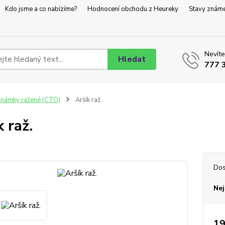
Kdo jsme a co nabízíme?
Hodnocení obchodu z Heureky
Stavy znám
Nevíte
Hledat
777 
námky ražené (CTO)
Aršík raž.
 raž.
Dos
Nej
19