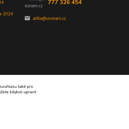
777 326 454
24
a 2024
alfila@seznam.cz
 souhlasu také pro
žete kdykoli upravit