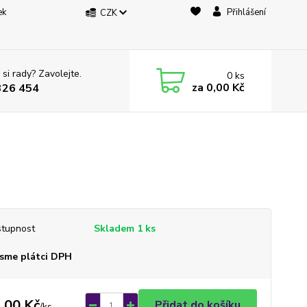
ek
Přihlášení
CZK
 si rady? Zavolejte.
0
ks
za
0,00 Kč
326 454
tupnost
Skladem 1 ks
sme plátci DPH
,00 Kč
Přidat do košíku
/
ks