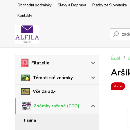
Obchodní podmínky
Slevy a Doprava
Platby ze Slovenska
Kontakty
Úvod
Z
Filatelie
Aršík
Tématické známky
Akce
Vše za 30,-
Známky ražené (CTO)
Fauna