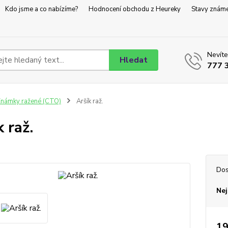
Kdo jsme a co nabízíme?
Hodnocení obchodu z Heureky
Stavy znám
Nevíte
Hledat
777 
námky ražené (CTO)
Aršík raž.
 raž.
Dos
Nej
19