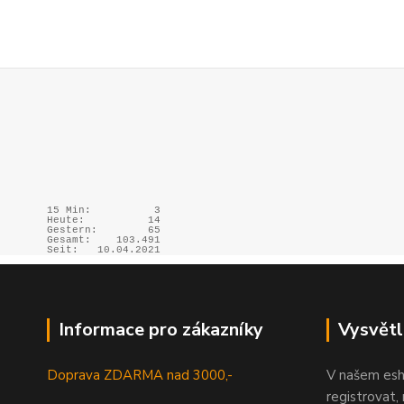
15 Min:
3
Heute:
14
Gestern:
65
Gesamt:
103.491
Seit:
10.04.2021
Informace pro zákazníky
Vysvětl
Doprava ZDARMA nad 3000,-
V našem esh
registrovat,