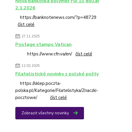
Nová bankovka polymer FIJI 10 dollar
2.1.2026
https://banknotenews.com/?p=48729
číst celé
27.11.2025
Postage stamps Vatican
https://www.cfn.va/en/
číst celé
12.02.2025
Filatelistické novinky z polské pošty
https://sklep.poczta-
polska.pl/Kategorie/Filatelistyka/Znaczki-
pocztowe/
číst celé
Zobrazit všechny novinky