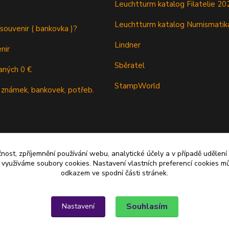
Leuchtturm katalog Filatelie 20
Leuchtturm katalog Numismatik
 souvenir ( bankovka )?
Lindner
nir
Sběratel
aných 0 €
StampWorld
 známek, bankovek, potřeb.
čnost, zpříjemnění používání webu, analytické účely a v případě udělení
y využíváme soubory cookies. Nastavení vlastních preferencí cookies mů
odkazem ve spodní části stránek.
Souhlasím
Nastavení