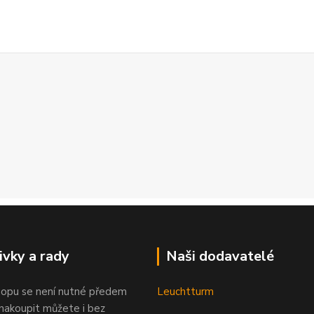
ivky a rady
Naši dodavatelé
opu se není nutné předem
Leuchtturm
 nakoupit můžete i bez