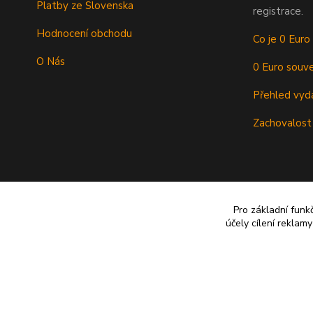
Platby ze Slovenska
registrace.
Hodnocení obchodu
Co je 0 Euro
O Nás
0 Euro souve
Přehled vyd
Zachovalost
Pro základní funk
účely cílení reklam