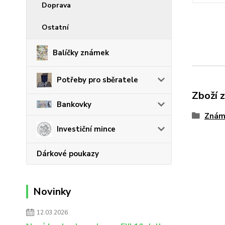
Doprava
Ostatní
Balíčky známek
Potřeby pro sběratele
Zboží 
Bankovky
Znám
Investiční mince
Dárkové poukazy
Novinky
12.03.2026