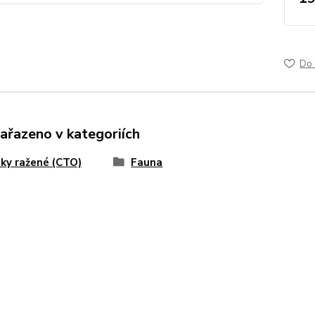
Do 
zařazeno v kategoriích
ky ražené (CTO)
Fauna