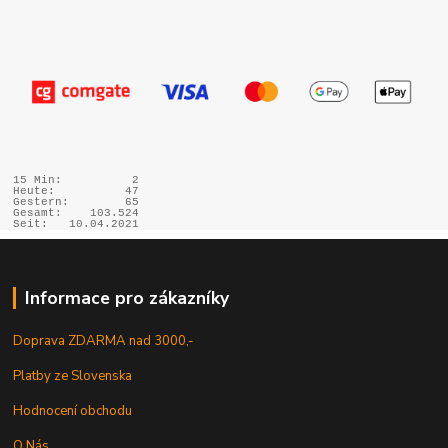
15 Min:
2
Heute:
47
Gestern:
65
Gesamt:
103.524
Seit:
10.04.2021
Informace pro zákazníky
Doprava ZDARMA nad 3000,-
Platby ze Slovenska
Hodnocení obchodu
O Nás