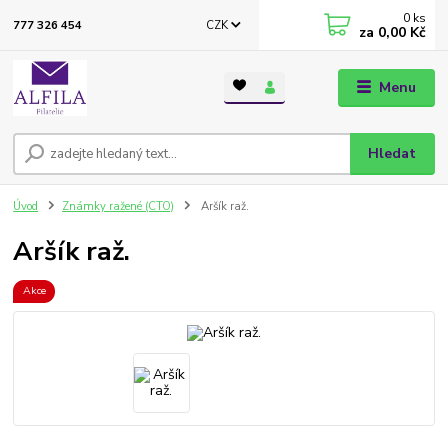
0
ks
CZK
777 326 454
za
0,00 Kč
Menu
Hledat
Úvod
Známky ražené (CTO)
Aršík raž.
Aršík raž.
Akce