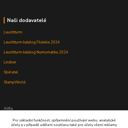
Naši dodavatelé
Leuchtturm
Leuchtturm katalog Filatelie 2024
Leuchtturm katalog Numismatika 2024
Lindner
Sběratel
StampWorld
Alfila
Pro základní funkčnost, zpříjemnění používání webu, analytické
777 326 454
účely a v případě udělení souhlasu také pro účely cílení reklamy