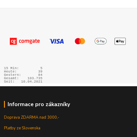
15 Min:
5
Heute:
39
Gestern:
84
Gesamt:
103.735
Seit:
10.04.2021
Informace pro zákazníky
Doprava ZDARMA nad 3000,-
Platby ze Slovenska