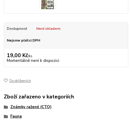
Dostupnost
Není skladem
Nejsme plátci DPH
19,00 Kč
/
ks
Momentálně není k dispozici
Do oblíbených
Zboží zařazeno v kategoriích
Známky ražené (CTO)
Fauna