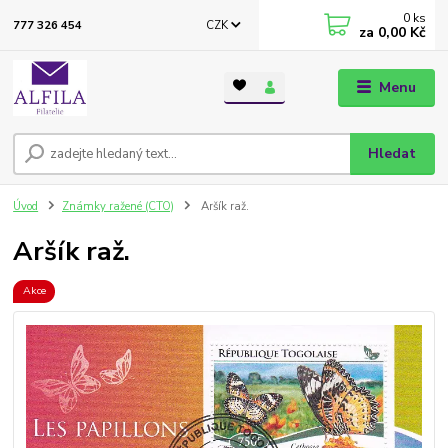
0
ks
CZK
777 326 454
za
0,00 Kč
Menu
Hledat
Úvod
Známky ražené (CTO)
Aršík raž.
Aršík raž.
Akce