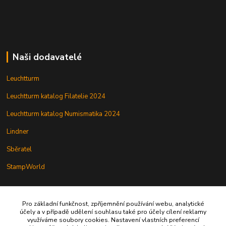
Naši dodavatelé
Leuchtturm
Leuchtturm katalog Filatelie 2024
Leuchtturm katalog Numismatika 2024
Lindner
Sběratel
StampWorld
Pro základní funkčnost, zpříjemnění používání webu, analytické
účely a v případě udělení souhlasu také pro účely cílení reklamy
Alfila
využíváme soubory cookies. Nastavení vlastních preferencí