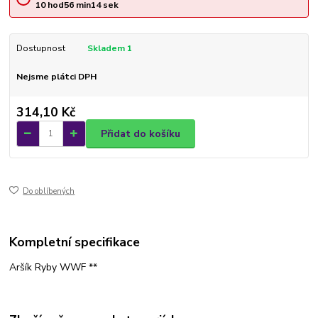
10
hod
56
min
14
sek
Dostupnost
Skladem 1
Nejsme plátci DPH
314,10 Kč
Přidat do košíku
Do oblíbených
Kompletní specifikace
Aršík Ryby WWF **