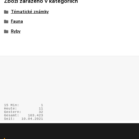
Zboží zařazeno v kategoriích
Tématické známky
Fauna
Ryby
15 Min:
1
Heute:
11
Gestern:
32
Gesamt:
103.423
Seit:
10.04.2021