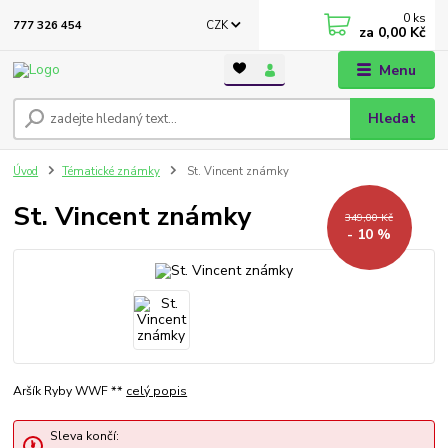
0
ks
CZK
777 326 454
za
0,00 Kč
Menu
Hledat
Úvod
Tématické známky
St. Vincent známky
St. Vincent známky
349,00 Kč
- 10 %
Aršík Ryby WWF **
celý popis
Sleva končí: