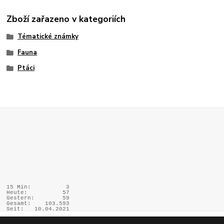
Zboží zařazeno v kategoriích
Tématické známky
Fauna
Ptáci
15 Min:
3
Heute:
57
Gestern:
59
Gesamt:
103.593
Seit:
10.04.2021