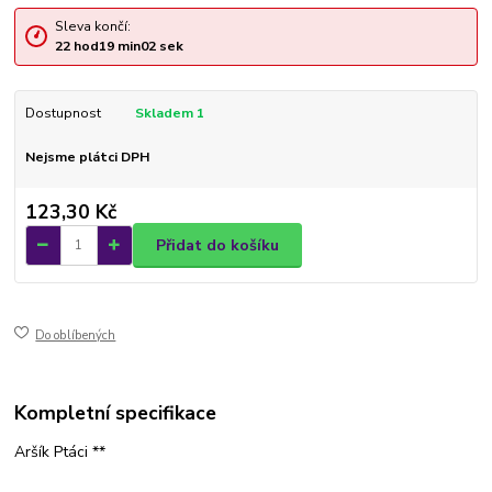
Sleva končí:
22
hod
19
min
02
sek
Dostupnost
Skladem 1
Nejsme plátci DPH
123,30 Kč
Přidat do košíku
Do oblíbených
Kompletní specifikace
Aršík Ptáci **