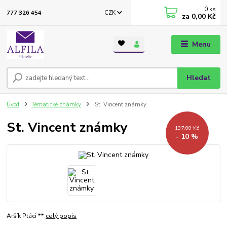
0
ks
CZK
777 326 454
za
0,00 Kč
Menu
Hledat
Úvod
Tématické známky
St. Vincent známky
St. Vincent známky
137,00 Kč
- 10 %
Aršík Ptáci **
celý popis