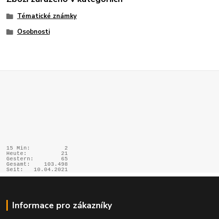
Tématické známky
Osobnosti
15 Min:
2
Heute:
21
Gestern:
65
Gesamt:
103.498
Seit:
10.04.2021
Informace pro zákazníky