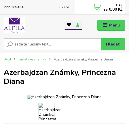
0
ks
CZK
777 326 454
za
0,00 Kč
Menu
Hledat
Úvod
Tématické známky
Azerbajdzan Známky, Princezna Diana
Azerbajdzan Známky, Princezna
Diana