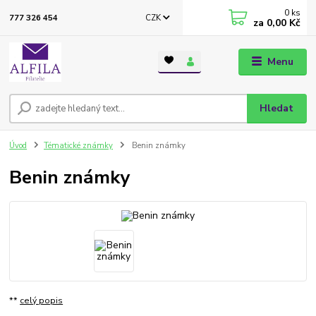
0
ks
CZK
777 326 454
za
0,00 Kč
Menu
Hledat
Úvod
Tématické známky
Benin známky
Benin známky
**
celý popis