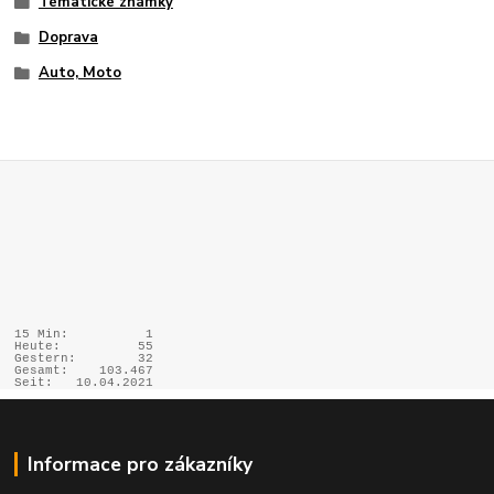
Tématické známky
Doprava
Auto, Moto
15 Min:
1
Heute:
55
Gestern:
32
Gesamt:
103.467
Seit:
10.04.2021
Informace pro zákazníky