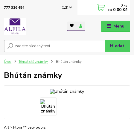
0
ks
CZK
777 326 454
za
0,00 Kč
Menu
Hledat
Úvod
Tématické známky
Bhútán známky
Bhútán známky
Aršík Flora **
celý popis