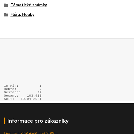
Tématické známky
Flóra, Houby
15 Min:
1
Heute:
7
Gestern:
32
Gesamt:
103.419
Seit:
10.04.2021
Informace pro zákazníky
Doprava ZDARMA nad 3000,-