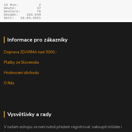
15 Min:
2
Heute:
37
Gestern:
76
Gesamt:
103.649
Seit:
10.04.2021
Informace pro zákazníky
Doprava ZDARMA nad 3000,-
Platby ze Slovenska
Hodnocení obchodu
O Nás
Vysvětlivky a rady
V našem eshopu se není nutné předem registrovat, nakoupit můžete i