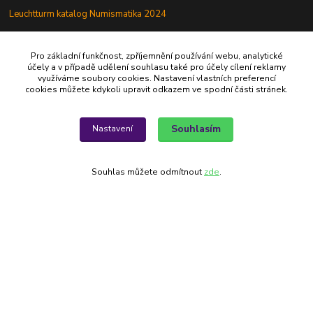
Leuchtturm katalog Numismatika 2024
Lindner
Pro základní funkčnost, zpříjemnění používání webu, analytické
Sběratel
účely a v případě udělení souhlasu také pro účely cílení reklamy
využíváme soubory cookies. Nastavení vlastních preferencí
StampWorld
cookies můžete kdykoli upravit odkazem ve spodní části stránek.
Souhlasím
Nastavení
Alfila
Souhlas můžete odmítnout
zde
.
777 326 454
alfila@seznam.cz
Vytvořeno na
Eshop-rychle.cz