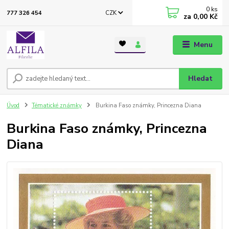
0
ks
CZK
777 326 454
za
0,00 Kč
Menu
Hledat
Úvod
Tématické známky
Burkina Faso známky, Princezna Diana
Burkina Faso známky, Princezna
Diana