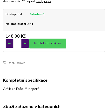
Aršík zn.Ptáci ** neperf.
celý popis
Dostupnost
Skladem 1
Nejsme plátci DPH
148,00 Kč
Přidat do košíku
Do oblíbených
Kompletní specifikace
Aršík zn.Ptáci ** neperf.
Zboží zařazeno v kategoriích