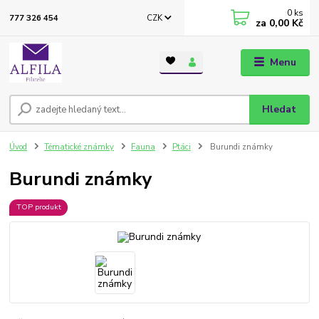
0
ks
CZK
777 326 454
za
0,00 Kč
Menu
Hledat
Úvod
Tématické známky
Fauna
Ptáci
Burundi známky
Burundi známky
TOP produkt