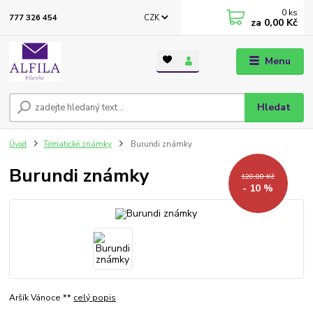
0
ks
CZK
777 326 454
za
0,00 Kč
Menu
Hledat
Úvod
Tématické známky
Burundi známky
Burundi známky
120,00 Kč
- 10 %
Aršík Vánoce **
celý popis