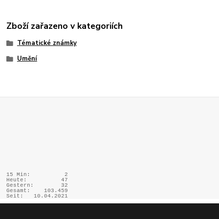
Zboží zařazeno v kategoriích
Tématické známky
Umění
15 Min:
2
Heute:
47
Gestern:
32
Gesamt:
103.459
Seit:
10.04.2021