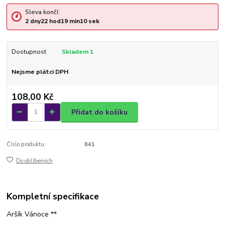
Sleva končí:
2
dny
22
hod
19
min
09
sek
Dostupnost
Skladem 1
Nejsme plátci DPH
108,00 Kč
Přidat do košíku
Číslo produktu:
841
Do oblíbených
Kompletní specifikace
Aršík Vánoce **