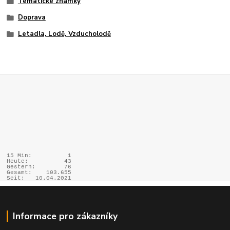
Tématické známky
Doprava
Letadla, Lodě, Vzducholodě
15 Min:
1
Heute:
43
Gestern:
76
Gesamt:
103.655
Seit:
10.04.2021
Informace pro zákazníky