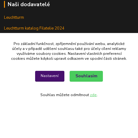
Naši dodavatelé
Leuchtturm
Leuchtturm katalog Filatelie 2024
Leuchtturm katalog Numismatika 2024
Pro základní funkčnost, zpříjemnění používání webu, analytické
účely a v případě udělení souhlasu také pro účely cílení reklamy
Lindner
využíváme soubory cookies. Nastavení vlastních preferencí
cookies můžete kdykoli upravit odkazem ve spodní části stránek.
Sběratel
StampWorld
Souhlasím
Nastavení
Souhlas můžete odmítnout
zde
.
Alfila
777 326 454