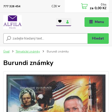
0
ks
CZK
777 326 454
za
0,00 Kč
Menu
Hledat
Úvod
Tématické známky
Burundi známky
Burundi známky