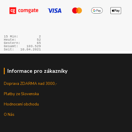
15 Min:
2
Heute:
52
Gestern:
65
Gesamt:
103.529
Seit:
10.04.2021
Informace pro zákazníky
Doprava ZDARMA nad 3000,-
Platby ze Slovenska
Hodnocení obchodu
O Nás