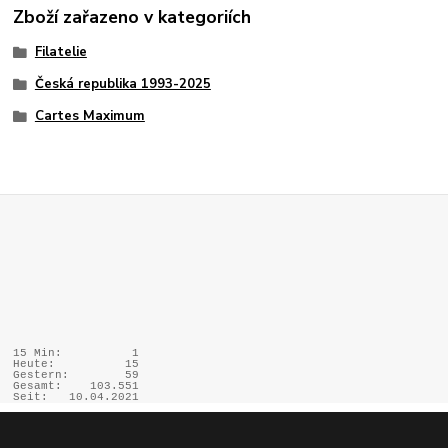
Zboží zařazeno v kategoriích
Filatelie
Česká republika 1993-2025
Cartes Maximum
15 Min:
1
Heute:
15
Gestern:
59
Gesamt:
103.551
Seit:
10.04.2021