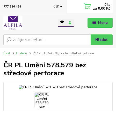
0
ks
CZK
777 326 454
za
0,00 Kč
Menu
Hledat
Úvod
Filatelie
ČR PL Umění 578,579 bez středové perforace
ČR PL Umění 578,579 bez
středové perforace