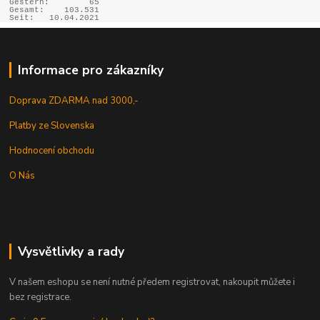
Gestern:
65
Gesamt:
103.531
Seit:
10.04.2021
Informace pro zákazníky
Doprava ZDARMA nad 3000,-
Platby ze Slovenska
Hodnocení obchodu
O Nás
Vysvětlivky a rady
V našem eshopu se není nutné předem registrovat, nakoupit můžete i
bez registrace.