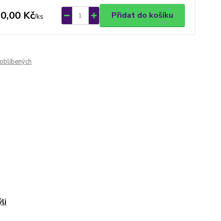
0,00 Kč
Přidat do košíku
/
ks
oblíbených
li