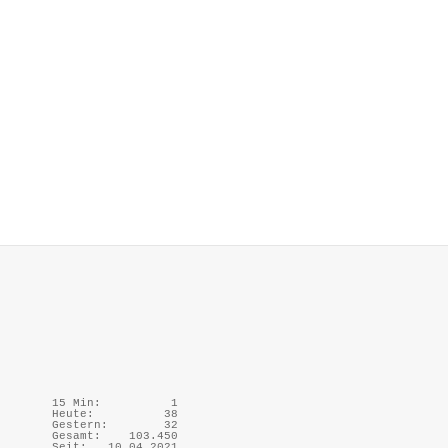
15 Min:
1
Heute:
38
Gestern:
32
Gesamt:
103.450
Seit:
10.04.2021