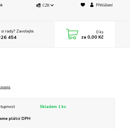
ek
Přihlášení
CZK
 si rady? Zavolejte.
0
ks
za
0,00 Kč
326 454
 popis
tupnost
Skladem 1 ks
sme plátci DPH