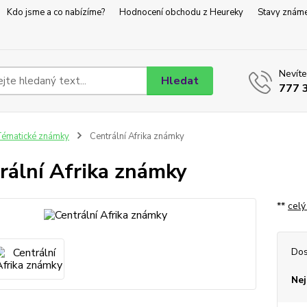
Kdo jsme a co nabízíme?
Hodnocení obchodu z Heureky
Stavy znám
Nevíte
Hledat
777 
ématické známky
Centrální Afrika známky
rální Afrika známky
**
celý
Dos
Nej