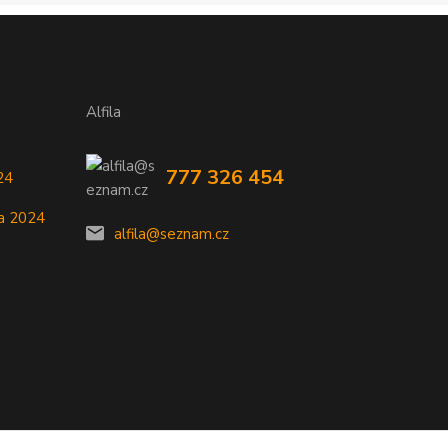
Alfila
777 326 454
24
a 2024
alfila@seznam.cz