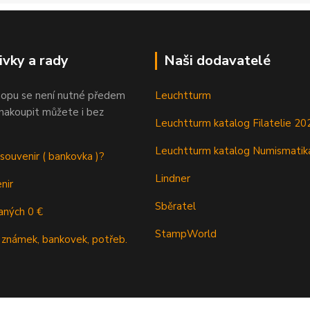
ivky a rady
Naši dodavatelé
opu se není nutné předem
Leuchtturm
 nakoupit můžete i bez
Leuchtturm katalog Filatelie 20
Leuchtturm katalog Numismatik
 souvenir ( bankovka )?
Lindner
nir
Sběratel
aných 0 €
StampWorld
 známek, bankovek, potřeb.