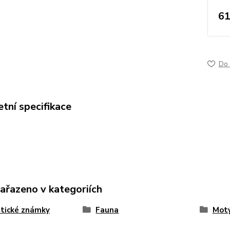
61
Do 
tní specifikace
zařazeno v kategoriích
tické známky
Fauna
Motý