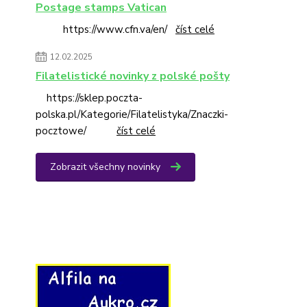
Postage stamps Vatican
https://www.cfn.va/en/
číst celé
12.02.2025
Filatelistické novinky z polské pošty
https://sklep.poczta-
polska.pl/Kategorie/Filatelistyka/Znaczki-
pocztowe/
číst celé
Zobrazit všechny novinky