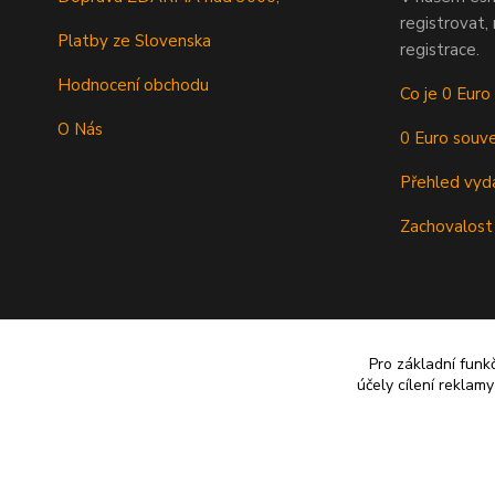
registrovat,
Platby ze Slovenska
registrace.
Hodnocení obchodu
Co je 0 Euro
O Nás
0 Euro souve
Přehled vyd
Zachovalost
Pro základní funk
účely cílení reklam