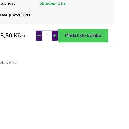
tupnost
Skladem 1 ks
sme plátci DPH
8,50 Kč
Přidat do košíku
/
ks
oblíbených