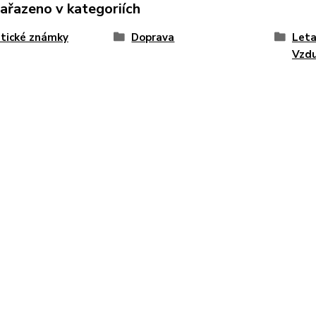
zařazeno v kategoriích
tické známky
Doprava
Leta
Vzd