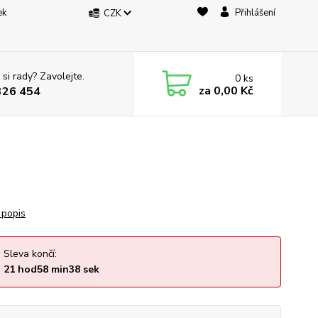
ek
Přihlášení
CZK
 si rady? Zavolejte.
0
ks
za
0,00 Kč
326 454
 popis
Sleva končí:
21
hod
58
min
37
sek