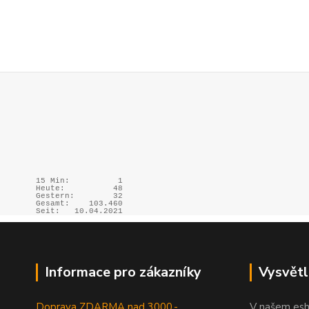
15 Min:
1
Heute:
48
Gestern:
32
Gesamt:
103.460
Seit:
10.04.2021
Informace pro zákazníky
Vysvětl
Doprava ZDARMA nad 3000,-
V našem esh