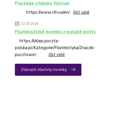
Postage stamps Vatican
https://www.cfn.va/en/
číst celé
12.02.2025
Filatelistické novinky z polské pošty
https://sklep.poczta-
polska.pl/Kategorie/Filatelistyka/Znaczki-
pocztowe/
číst celé
Zobrazit všechny novinky