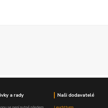
ivky a rady
Naši dodavatelé
opu se není nutné předem
Leuchtturm