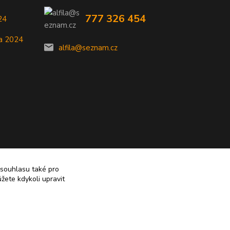
777 326 454
24
a 2024
alfila@seznam.cz
 souhlasu také pro
žete kdykoli upravit