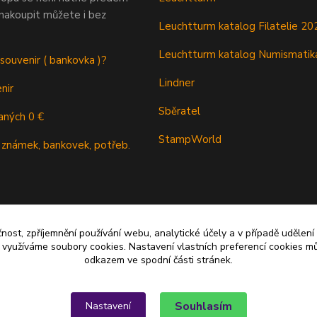
 nakoupit můžete i bez
Leuchtturm katalog Filatelie 20
Leuchtturm katalog Numismatik
 souvenir ( bankovka )?
Lindner
nir
Sběratel
aných 0 €
StampWorld
 známek, bankovek, potřeb.
čnost, zpříjemnění používání webu, analytické účely a v případě udělení
y využíváme soubory cookies. Nastavení vlastních preferencí cookies mů
odkazem ve spodní části stránek.
Souhlasím
Nastavení