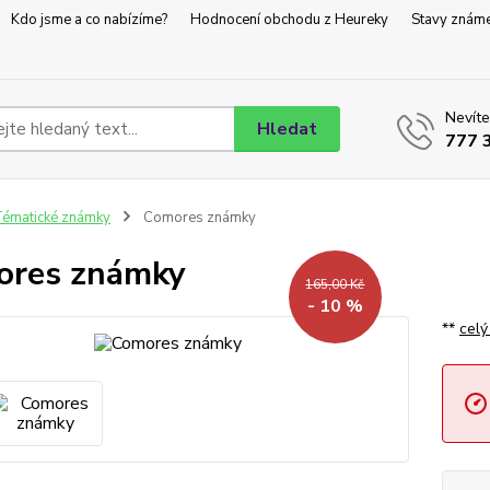
Kdo jsme a co nabízíme?
Hodnocení obchodu z Heureky
Stavy znám
Nevíte
Hledat
777 
ématické známky
Comores známky
ores známky
165,00 Kč
- 10 %
**
celý