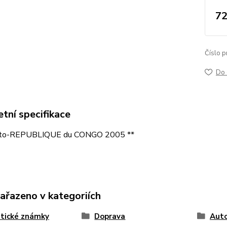
72
Číslo p
Do 
tní specifikace
oto-REPUBLIQUE du CONGO 2005 **
zařazeno v kategoriích
tické známky
Doprava
Auto