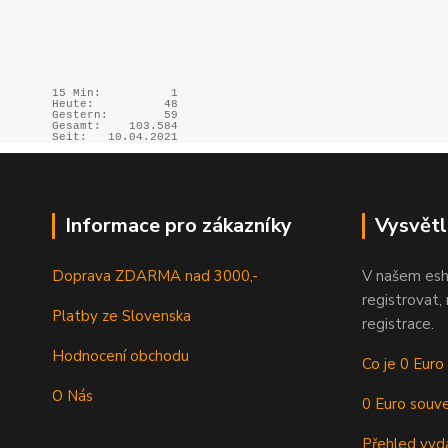
15 Min:
1
Heute:
48
Gestern:
59
Gesamt:
103.584
Seit:
10.04.2021
Informace pro zákazníky
Vysvětl
Doprava ZDARMA nad 3000,-
V našem esh
registrovat,
Platby ze Slovenska
registrace.
Hodnocení obchodu
Co je 0 Euro
O Nás
0 Euro souve
Přehled vyd