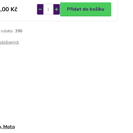
,00 Kč
Přidat do košíku
roduktu:
390
oblíbených
, Moto