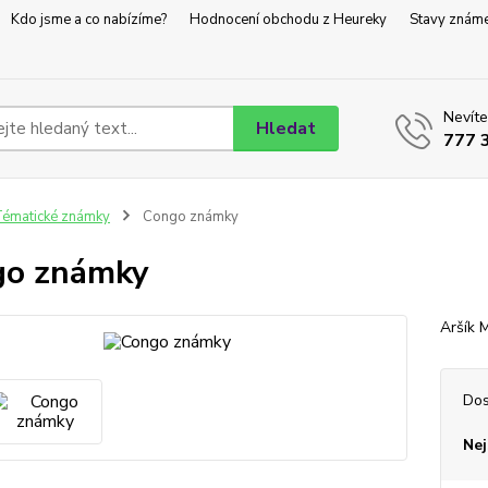
Kdo jsme a co nabízíme?
Hodnocení obchodu z Heureky
Stavy znám
Nevíte
Hledat
777 
ématické známky
Congo známky
go známky
Aršík
Dos
Nej