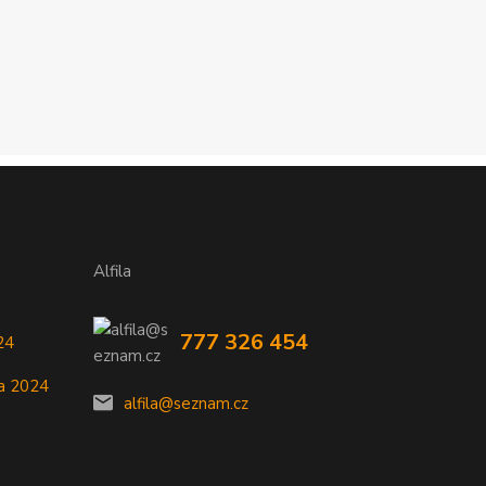
Alfila
777 326 454
24
a 2024
alfila@seznam.cz