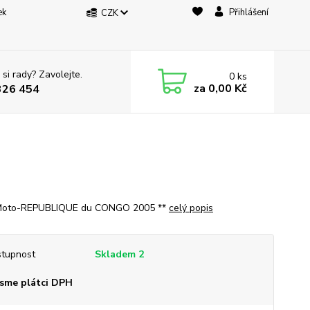
ek
Přihlášení
CZK
 si rady? Zavolejte.
0
ks
za
0,00 Kč
326 454
 Moto-REPUBLIQUE du CONGO 2005 **
celý popis
tupnost
Skladem 2
sme plátci DPH