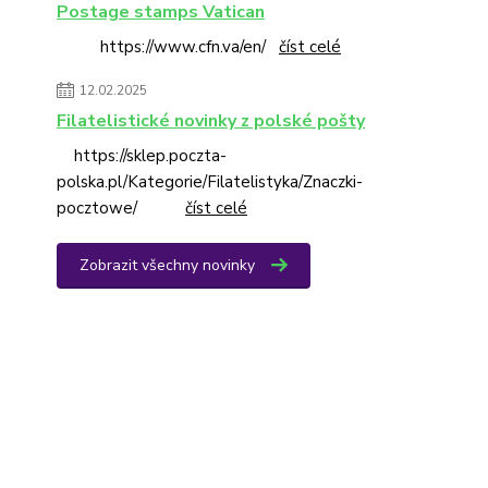
Postage stamps Vatican
https://www.cfn.va/en/
číst celé
12.02.2025
Filatelistické novinky z polské pošty
https://sklep.poczta-
polska.pl/Kategorie/Filatelistyka/Znaczki-
pocztowe/
číst celé
Zobrazit všechny novinky