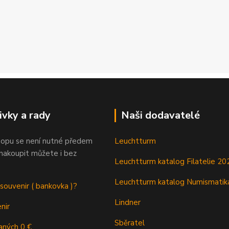
ivky a rady
Naši dodavatelé
opu se není nutné předem
Leuchtturm
 nakoupit můžete i bez
Leuchtturm katalog Filatelie 20
Leuchtturm katalog Numismatik
 souvenir ( bankovka )?
Lindner
nir
Sběratel
aných 0 €