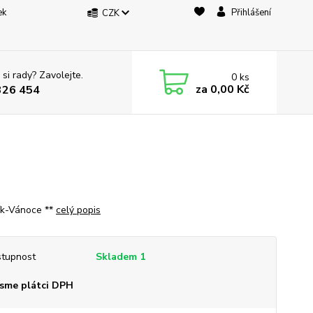
ek
Přihlášení
CZK
 si rady? Zavolejte.
0
ks
za
0,00 Kč
326 454
ík-Vánoce **
celý popis
tupnost
Skladem 1
sme plátci DPH