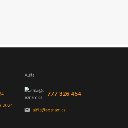
Alfila
777 326 454
24
a 2024
alfila@seznam.cz