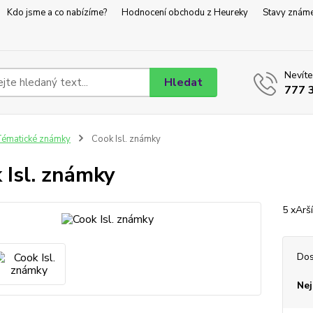
Kdo jsme a co nabízíme?
Hodnocení obchodu z Heureky
Stavy znám
Nevíte
Hledat
777 
ématické známky
Cook Isl. známky
 Isl. známky
5 xArš
Dos
Nej