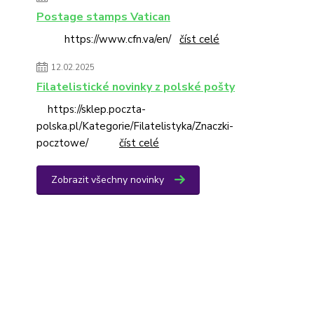
Postage stamps Vatican
https://www.cfn.va/en/
číst celé
12.02.2025
Filatelistické novinky z polské pošty
https://sklep.poczta-
polska.pl/Kategorie/Filatelistyka/Znaczki-
pocztowe/
číst celé
Zobrazit všechny novinky