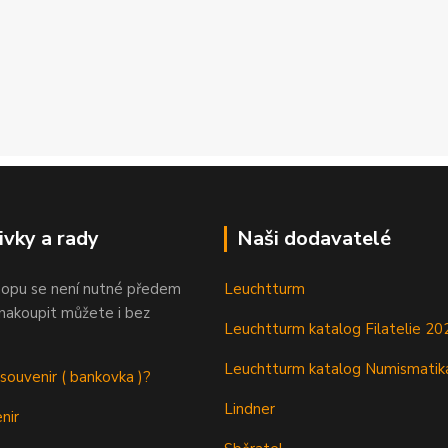
ivky a rady
Naši dodavatelé
opu se není nutné předem
Leuchtturm
 nakoupit můžete i bez
Leuchtturm katalog Filatelie 20
Leuchtturm katalog Numismatik
 souvenir ( bankovka )?
Lindner
nir