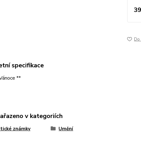
39
Do 
tní specifikace
Vánoce **
zařazeno v kategoriích
tické známky
Umění