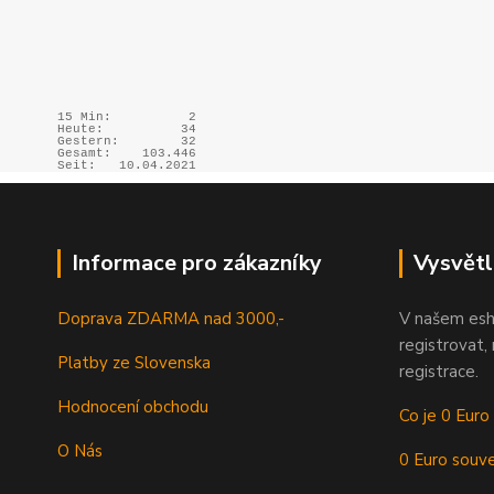
15 Min:
2
Heute:
34
Gestern:
32
Gesamt:
103.446
Seit:
10.04.2021
Informace pro zákazníky
Vysvětl
Doprava ZDARMA nad 3000,-
V našem esh
registrovat,
Platby ze Slovenska
registrace.
Hodnocení obchodu
Co je 0 Euro
O Nás
0 Euro souve