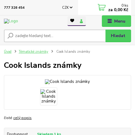
0
ks
CZK
777 326 454
za
0,00 Kč
Menu
Hledat
Úvod
Tématické známky
Cook Islands známky
Cook Islands známky
čisté
celý popis
Dostupnost
Skladem 1 ks