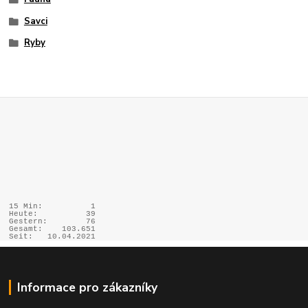
Savci
Ryby
15 Min:
1
Heute:
39
Gestern:
76
Gesamt:
103.651
Seit:
10.04.2021
Informace pro zákazníky