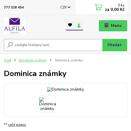
0
ks
CZK
777 326 454
za
0,00 Kč
Menu
Hledat
Úvod
Tématické známky
Dominica známky
Dominica známky
**
celý popis