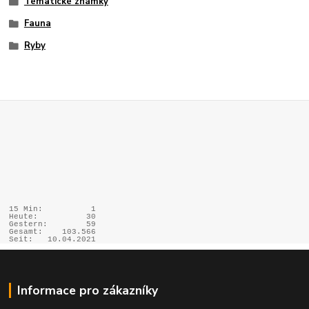
Tématické známky
Fauna
Ryby
15 Min:
1
Heute:
30
Gestern:
59
Gesamt:
103.566
Seit:
10.04.2021
Informace pro zákazníky