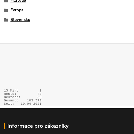
Filatelie
Evropa
Slovensko
15 Min:
1
Heute:
43
Gestern:
59
Gesamt:
103.579
Seit:
10.04.2021
Informace pro zákazníky