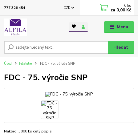
0
ks
CZK
777 326 454
za
0,00 Kč
Menu
Hledat
Úvod
Filatelie
FDC - 75. výročie SNP
FDC - 75. výročie SNP
Náklad: 3000 ks
celý popis