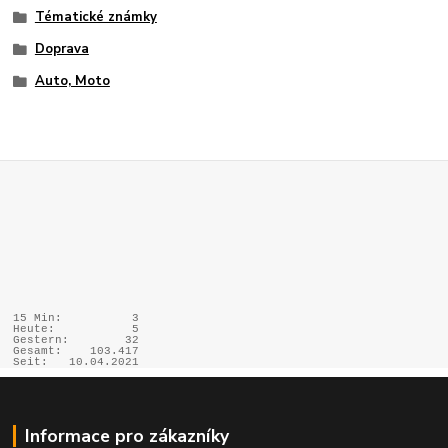
Tématické známky
Doprava
Auto, Moto
15 Min:
3
Heute:
5
Gestern:
32
Gesamt:
103.417
Seit:
10.04.2021
Informace pro zákazníky