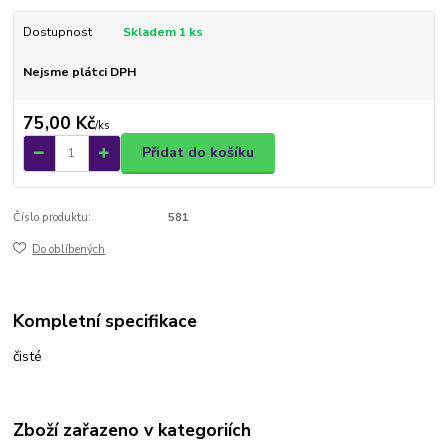
Dostupnost
Skladem 1 ks
Nejsme plátci DPH
75,00 Kč
/
ks
Přidat do košíku
Číslo produktu:
581
Do oblíbených
Kompletní specifikace
čisté
Zboží zařazeno v kategoriích