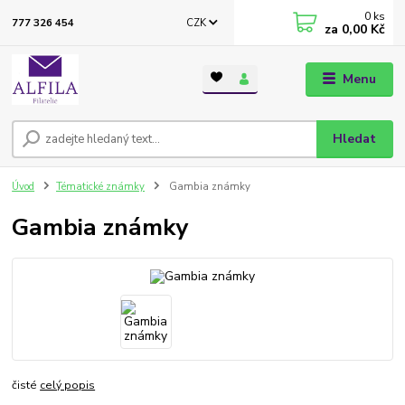
0
ks
CZK
777 326 454
za
0,00 Kč
Menu
Hledat
Úvod
Tématické známky
Gambia známky
Gambia známky
čisté
celý popis