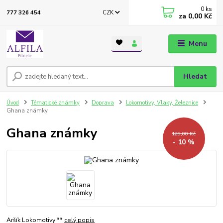
0
ks
CZK
777 326 454
za
0,00 Kč
Menu
Hledat
Úvod
Tématické známky
Doprava
Lokomotivy, Vlaky, Železnice
Ghana známky
Ghana známky
129,00 Kč
- 10 %
Aršík Lokomotivy **
celý popis