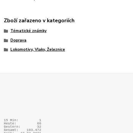
Zboží zařazeno v kategoriích
Tématické známky
Doprava
Lokomotivy, Vlaky, Železnice
15 Min:
1
Heute:
60
Gestern:
32
Gesamt:
103.472