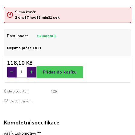
Sleva končí:
2
dny
17
hod
11
min
31
sek
Dostupnost
Skladem 1
Nejsme plátci DPH
116,10 Kč
Přidat do košíku
Číslo produktu:
425
Do oblíbených
Kompletní specifikace
Aršík Lokomotivy **