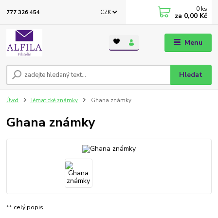
0
ks
CZK
777 326 454
za
0,00 Kč
Menu
Hledat
Úvod
Tématické známky
Ghana známky
Ghana známky
**
celý popis