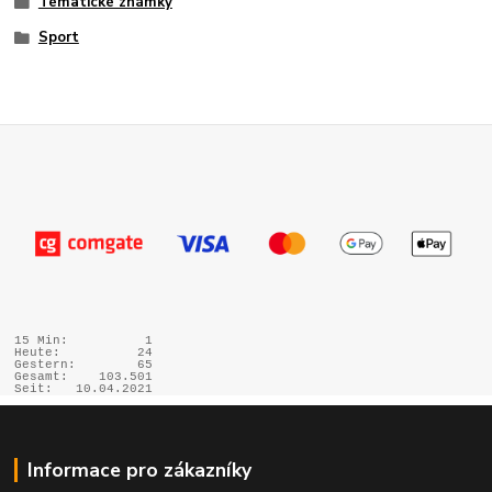
Tématické známky
Sport
15 Min:
1
Heute:
24
Gestern:
65
Gesamt:
103.501
Seit:
10.04.2021
Informace pro zákazníky