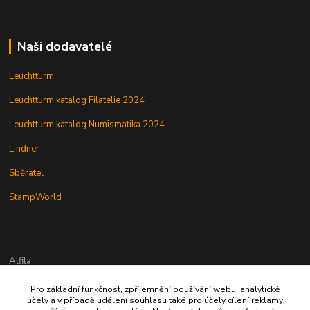
Naši dodavatelé
Leuchtturm
Leuchtturm katalog Filatelie 2024
Leuchtturm katalog Numismatika 2024
Lindner
Sběratel
StampWorld
Alfila
Pro základní funkčnost, zpříjemnění používání webu, analytické
777 326 454
účely a v případě udělení souhlasu také pro účely cílení reklamy