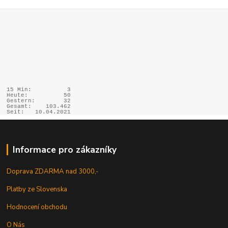
15 Min:
3
Heute:
50
Gestern:
32
Gesamt:
103.462
Seit:
10.04.2021
Informace pro zákazníky
Doprava ZDARMA nad 3000,-
Platby ze Slovenska
Hodnocení obchodu
O Nás