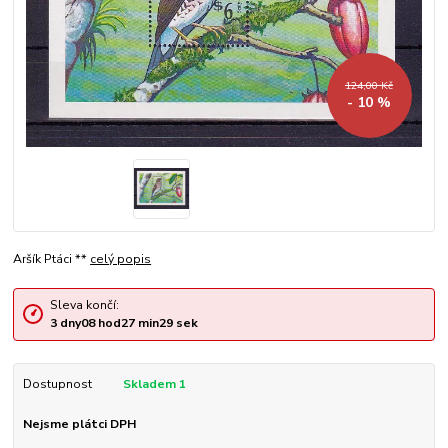
124,00 Kč
- 10 %
Aršík Ptáci **
celý popis
Sleva končí:
3
dny
08
hod
27
min
28
sek
Dostupnost
Skladem 1
Nejsme plátci DPH