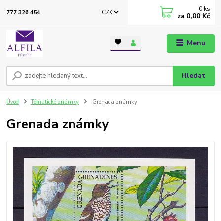
0
ks
CZK
777 326 454
za
0,00 Kč
Menu
Hledat
Úvod
Tématické známky
Grenada známky
Grenada známky