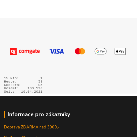
15 Min:
1
Heute:
59
Gestern:
65
Gesamt:
103.536
Seit:
10.04.2021
Informace pro zákazníky
Doprava ZDARMA nad 3000,-