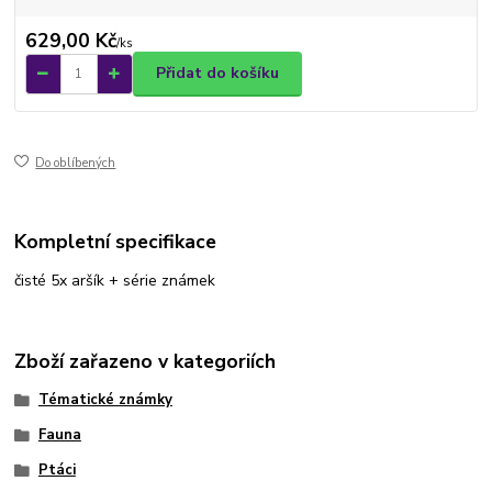
629,00 Kč
/
ks
Přidat do košíku
Do oblíbených
Kompletní specifikace
čisté 5x aršík + série známek
Zboží zařazeno v kategoriích
Tématické známky
Fauna
Ptáci