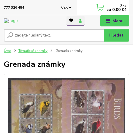
0
ks
CZK
777 326 454
za
0,00 Kč
Menu
Hledat
Úvod
Tématické známky
Grenada známky
Grenada známky