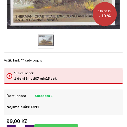
110,00 Kč
- 10 %
Aršík Tank **
celý popis
Sleva končí:
1
den
13
hod
07
min
24
sek
Dostupnost
Skladem 1
Nejsme plátci DPH
99,00 Kč