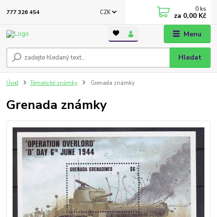
0
ks
CZK
777 326 454
za
0,00 Kč
Menu
Hledat
Úvod
Tématické známky
Grenada známky
Grenada známky