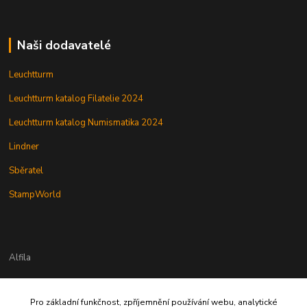
Naši dodavatelé
Leuchtturm
Leuchtturm katalog Filatelie 2024
Leuchtturm katalog Numismatika 2024
Lindner
Sběratel
StampWorld
Alfila
Pro základní funkčnost, zpříjemnění používání webu, analytické
777 326 454