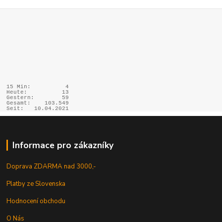
15 Min:
4
Heute:
13
Gestern:
59
Gesamt:
103.549
Seit:
10.04.2021
Informace pro zákazníky
Doprava ZDARMA nad 3000,-
Platby ze Slovenska
Hodnocení obchodu
O Nás