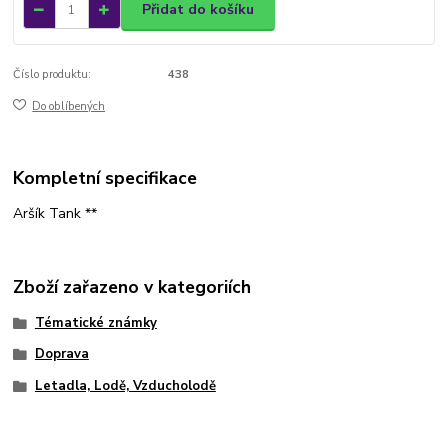
Přidat do košíku
Číslo produktu:
438
Do oblíbených
Kompletní specifikace
Aršík Tank **
Zboží zařazeno v kategoriích
Tématické známky
Doprava
Letadla, Lodě, Vzducholodě