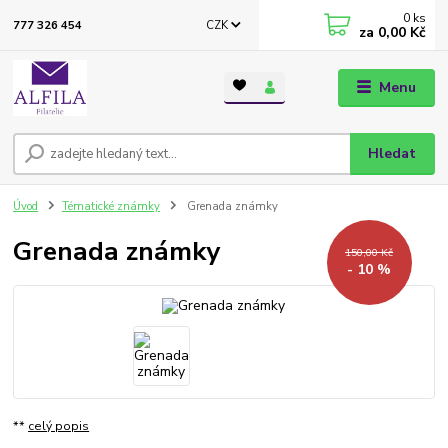
0
ks
CZK
777 326 454
za
0,00 Kč
Menu
Hledat
Úvod
Tématické známky
Grenada známky
Grenada známky
150,00 Kč
- 10 %
**
celý popis