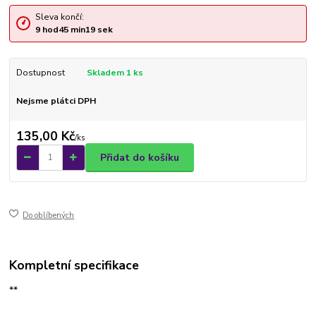
Sleva končí:
9
hod
45
min
19
sek
Dostupnost
Skladem 1 ks
Nejsme plátci DPH
135,00 Kč
/
ks
Přidat do košíku
Do oblíbených
Kompletní specifikace
**