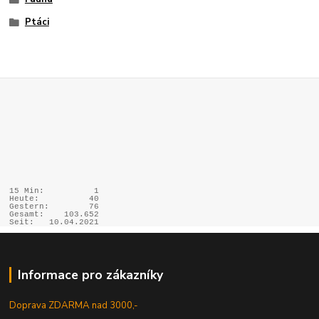
Ptáci
15 Min:
1
Heute:
40
Gestern:
76
Gesamt:
103.652
Seit:
10.04.2021
Informace pro zákazníky
Doprava ZDARMA nad 3000,-