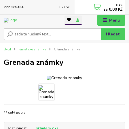
0
ks
CZK
777 326 454
za
0,00 Kč
Menu
Hledat
Úvod
Tématické známky
Grenada známky
Grenada známky
**
celý popis
Dostupnost
Skladem 7 ks