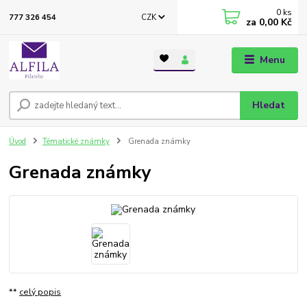
0
ks
CZK
777 326 454
za
0,00 Kč
Menu
Hledat
Úvod
Tématické známky
Grenada známky
Grenada známky
**
celý popis