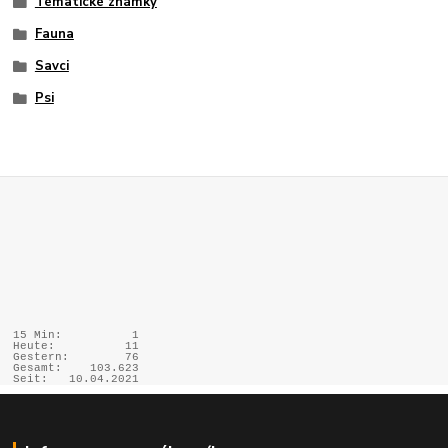
Tématické známky
Fauna
Savci
Psi
15 Min:
1
Heute:
11
Gestern:
76
Gesamt:
103.623
Seit:
10.04.2021