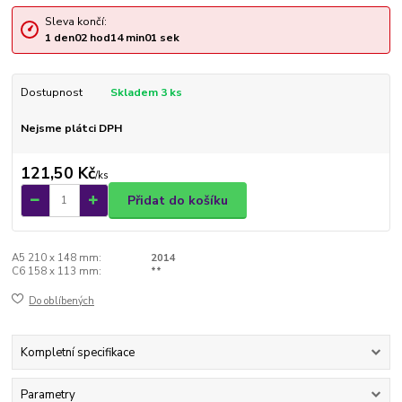
Sleva končí:
1
den
02
hod
14
min
01
sek
Dostupnost
Skladem 3 ks
Nejsme plátci DPH
121,50 Kč
/
ks
Přidat do košíku
A5 210 x 148 mm:
2014
C6 158 x 113 mm:
**
Do oblíbených
Kompletní specifikace
Parametry