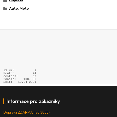
Doprava
Auto, Moto
15 Min:
1
Heute:
44
Gestern:
59
Gesamt:
103.580
Seit:
10.04.2021
Informace pro zákazníky
Doprava ZDARMA nad 3000,-