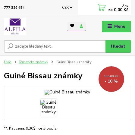
0
ks
CZK
777 326 454
za
0,00 Kč
Menu
Hledat
Úvod
Tématické známky
Guiné Bissau známky
Guiné Bissau známky
135,00 Kč
- 10 %
**, Kat.cena: 9,30$
celý popis