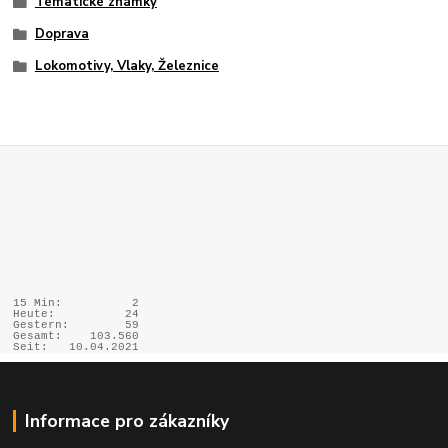
Tématické známky
Doprava
Lokomotivy, Vlaky, Železnice
15 Min:
2
Heute:
24
Gestern:
59
Gesamt:
103.560
Seit:
10.04.2021
Informace pro zákazníky