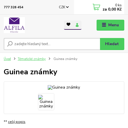
0
ks
CZK
777 326 454
za
0,00 Kč
Menu
Hledat
Úvod
Tématické známky
Guinea známky
Guinea známky
**
celý popis