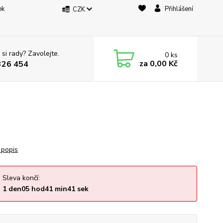
ek
Přihlášení
CZK
 si rady? Zavolejte.
0
ks
za
0,00 Kč
326 454
 popis
Sleva končí:
1
den
05
hod
41
min
41
sek