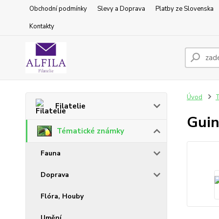
Obchodní podmínky
Slevy a Doprava
Platby ze Slovenska
Kontakty
Úvod
T
Filatelie
Guin
Tématické známky
Fauna
Doprava
Flóra, Houby
Umění