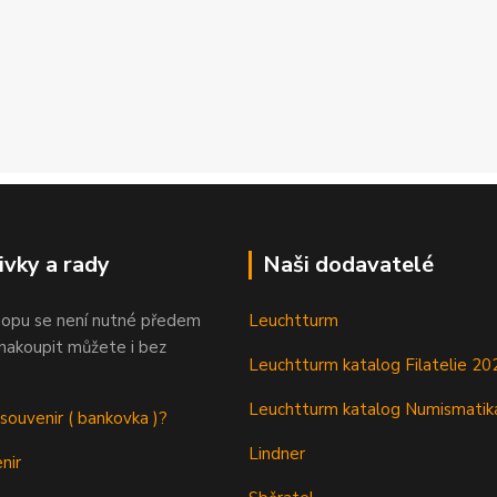
ivky a rady
Naši dodavatelé
opu se není nutné předem
Leuchtturm
 nakoupit můžete i bez
Leuchtturm katalog Filatelie 20
Leuchtturm katalog Numismatik
 souvenir ( bankovka )?
Lindner
nir