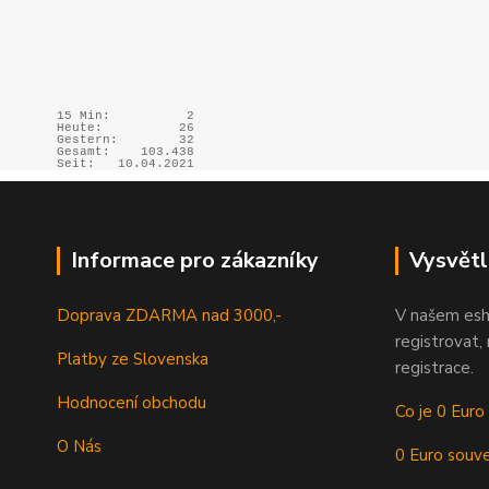
15 Min:
2
Heute:
26
Gestern:
32
Gesamt:
103.438
Seit:
10.04.2021
Informace pro zákazníky
Vysvětl
Doprava ZDARMA nad 3000,-
V našem esh
registrovat,
Platby ze Slovenska
registrace.
Hodnocení obchodu
Co je 0 Euro
O Nás
0 Euro souve