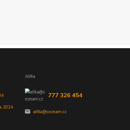
Alfila
777 326 454
24
a 2024
alfila@seznam.cz