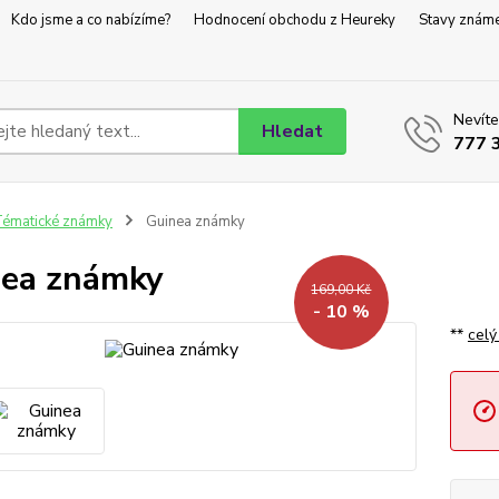
Kdo jsme a co nabízíme?
Hodnocení obchodu z Heureky
Stavy znám
Nevíte
Hledat
777 
ématické známky
Guinea známky
ea známky
169,00 Kč
- 10 %
**
celý