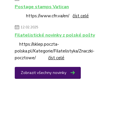
Postage stamps Vatican
https://www.cfn.va/en/
číst celé
12.02.2025
Filatelistické novinky z polské pošty
https://sklep.poczta-
polska.pl/Kategorie/Filatelistyka/Znaczki-
pocztowe/
číst celé
Zobrazit všechny novinky