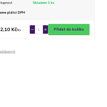
tupnost
Skladem 1 ks
sme plátci DPH
2,10 Kč
Přidat do košíku
/
ks
oblíbených