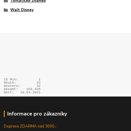
Tématické známky
Walt Disney
15 Min:
1
Heute:
23
Gestern:
32
Gesamt:
103.435
Seit:
10.04.2021
Informace pro zákazníky
Doprava ZDARMA nad 3000,-