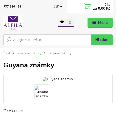
0
ks
CZK
777 326 454
za
0,00 Kč
Menu
Hledat
Úvod
Tématické známky
Guyana známky
Guyana známky
**
celý popis