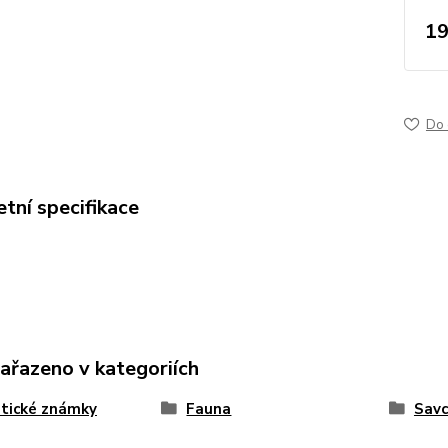
19
Do 
tní specifikace
zařazeno v kategoriích
tické známky
Fauna
Savc