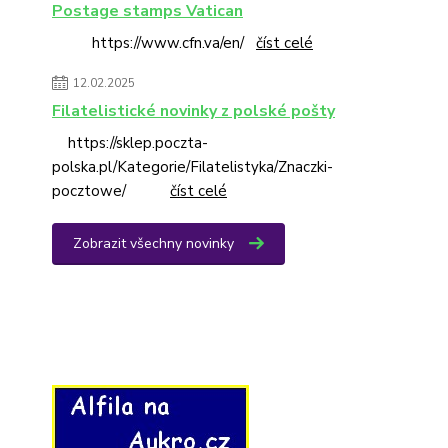
Postage stamps Vatican
https://www.cfn.va/en/
číst celé
12.02.2025
Filatelistické novinky z polské pošty
https://sklep.poczta-
polska.pl/Kategorie/Filatelistyka/Znaczki-
pocztowe/
číst celé
Zobrazit všechny novinky