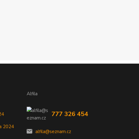
Alfila
777 326 454
24
a 2024
alfila@seznam.cz