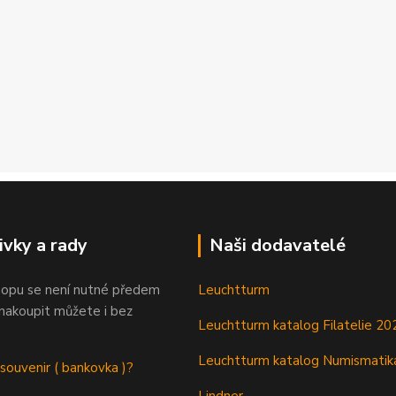
ivky a rady
Naši dodavatelé
opu se není nutné předem
Leuchtturm
 nakoupit můžete i bez
Leuchtturm katalog Filatelie 20
Leuchtturm katalog Numismatik
 souvenir ( bankovka )?
Lindner