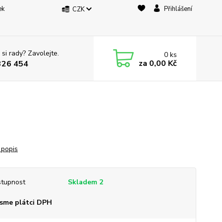
ek
Přihlášení
CZK
 si rady? Zavolejte.
0
ks
za
0,00 Kč
326 454
 popis
tupnost
Skladem 2
sme plátci DPH