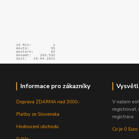
15 Min:
1
Heute:
55
Gestern:
65
Gesamt:
103.532
Seit:
10.04.2021
Informace pro zákazníky
Vysvětl
Doprava ZDARMA nad 3000,-
V našem esh
registrovat,
Platby ze Slovenska
registrace.
Hodnocení obchodu
Co je 0 Euro
O Nás