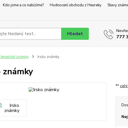
Kdo jsme a co nabízíme?
Hodnocení obchodu z Heureky
Stavy znám
Nevíte
Hledat
777 
ématické známky
Irsko známky
o známky
**
celý
Dos
Nej